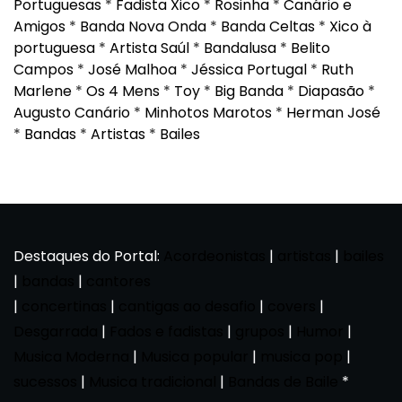
Portuguesas
*
Fadista Xico
*
Rosinha
*
Canário e
Amigos
*
Banda Nova Onda
*
Banda Celtas
*
Xico à
portuguesa
*
Artista Saúl
*
Bandalusa
*
Belito
Campos
*
José Malhoa
*
Jéssica Portugal
*
Ruth
Marlene
*
Os 4 Mens
*
Toy
*
Big Banda
*
Diapasão
*
Augusto Canário
*
Minhotos Marotos
*
Herman José
*
Bandas
*
Artistas
*
Bailes
Destaques do Portal:
Acordeonistas
|
artistas
|
bailes
|
bandas
|
cantores
|
concertinas
|
cantigas ao desafio
|
covers
|
Desgarrada
|
Fados e fadistas
|
grupos
|
Humor
|
Musica Moderna
|
Musica popular
|
musica pop
|
sucessos
|
Musica tradicional
|
Bandas de Baile
*