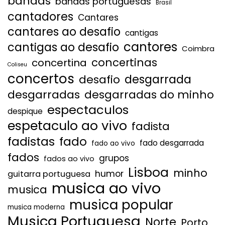
bandas
bandas portuguesas
Brasil
cantadores
Cantares
cantares ao desafio
cantigas
cantores
cantigas ao desafio
Coimbra
concertinas
concertina
Coliseu
concertos
desgarrada
desafio
desgarradas
desgarradas do minho
espectaculos
despique
espetaculo ao vivo
fadista
fadistas
fado
fado desgarrada
fado ao vivo
fados
grupos
fados ao vivo
Lisboa
minho
humor
guitarra portuguesa
musica ao vivo
musica
musica popular
musica moderna
Musica Portuguesa
Norte
Porto