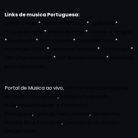
Links de musica Portuguesa:
Banda Celtas
*
Banda Nova Onda
*
Big Banda
*
Grupos de baile
*
Artista Rosinha
*
Canario e Amigos
*
Bombocas
*
Ruth Marlene
*
Quina Barreiros
*
Mudanças Lisboa
*
Removals Portugal
*
TV Portugal
*
JVP Churrasqueiras
*
JVP Recuperadores
*
Maquinas
para construção
Portal de Musica ao vivo,
Artistas e Grupos Musicais
da Musica Portuguesa
,
Bandas e Grupos de
baile
,
Musica Popular e Tradicional
Portuguesa
,
Fadistas, Fado, Artistas
,
Bandas Pop,
Bandas Rock Português
,
Cantadores ao desafio,
Desgarradas