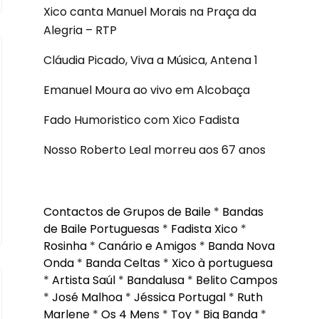
Xico canta Manuel Morais na Praça da
Alegria – RTP
Cláudia Picado, Viva a Música, Antena 1
Emanuel Moura ao vivo em Alcobaça
Fado Humoristico com Xico Fadista
Nosso Roberto Leal morreu aos 67 anos
Contactos de Grupos de Baile
*
Bandas
de Baile Portuguesas
*
Fadista Xico
*
Rosinha
*
Canário e Amigos
*
Banda Nova
Onda
*
Banda Celtas
*
Xico à portuguesa
*
Artista Saúl
*
Bandalusa
*
Belito Campos
*
José Malhoa
*
Jéssica Portugal
*
Ruth
Marlene
*
Os 4 Mens
*
Toy
*
Big Banda
*