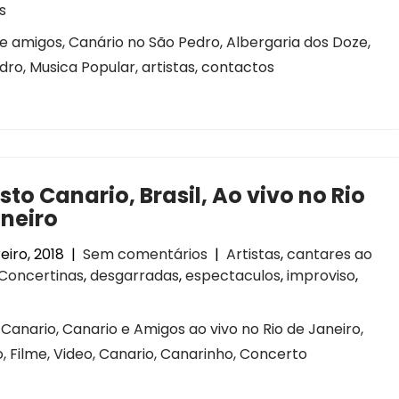
s
e amigos, Canário no São Pedro, Albergaria dos Doze,
dro, Musica Popular, artistas, contactos
to Canario, Brasil, Ao vivo no Rio
neiro
eiro, 2018
|
Sem comentários
|
Artistas
,
cantares ao
Concertinas
,
desgarradas
,
espectaculos
,
improviso
,
Canario, Canario e Amigos ao vivo no Rio de Janeiro,
vo, Filme, Video, Canario, Canarinho, Concerto