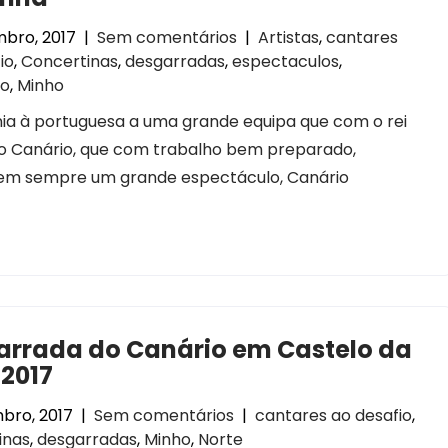
mbro, 2017
|
Sem comentários
|
Artistas
,
cantares
io
,
Concertinas
,
desgarradas
,
espectaculos
,
so
,
Minho
ia à portuguesa a uma grande equipa que com o rei
to Canário, que com trabalho bem preparado,
zem sempre um grande espectáculo, Canário
arrada do Canário em Castelo da
2017
bro, 2017
|
Sem comentários
|
cantares ao desafio
,
inas
,
desgarradas
,
Minho
,
Norte