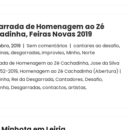
arrada de Homenagem ao Zé
dinha, Feiras Novas 2019
bro, 2019
|
Sem comentários
|
cantares ao desafio
,
inas
,
desgarradas
,
improviso
,
Minho
,
Norte
ada de Homenagem ao Zé Cachadinha, Jose da Silva
1952-2019, Homenagem ao Zé Cachadinha (Abertura) |
ha, Rei da Desgarrada, Cantadores, Desafio,
ha, Desgarradas, contactos, artistas,
 Minhota em Leiria