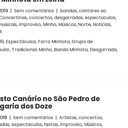
2019
|
Sem comentários
|
bandas
,
cantares ao
Concertinas
,
concertos
,
desgarradas
,
espectaculos
,
musicais
,
improviso
,
Minho
,
Músicos
,
Norte
,
Noticias
,
s
2019, Espectáculos, Farra Minhota, Grupo de
lar, Tradicional, Minho, Banda Minhota, Desgarrada,
sto Canário no São Pedro de
garia dos Doze
2018
|
Sem comentários
|
Artistas
,
concertos
,
adas
,
espectaculos
,
festas
,
improviso
,
Músicos
,