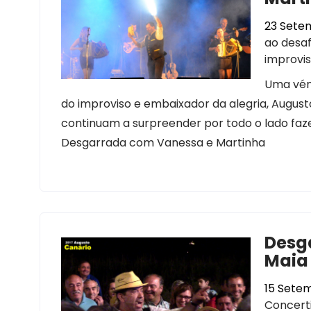
23 Sete
ao desaf
improvi
Uma vén
do improviso e embaixador da alegria, Augus
continuam a surpreender por todo o lado fa
Desgarrada com Vanessa e Martinha
Desg
Maia 
15 Setem
Concert