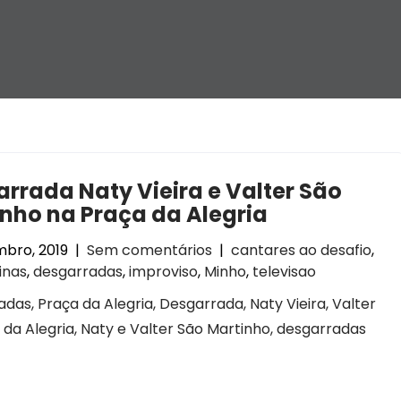
rrada Naty Vieira e Valter São
nho na Praça da Alegria
mbro, 2019
|
Sem comentários
|
cantares ao desafio
,
inas
,
desgarradas
,
improviso
,
Minho
,
televisao
das, Praça da Alegria, Desgarrada, Naty Vieira, Valter
 da Alegria, Naty e Valter São Martinho, desgarradas