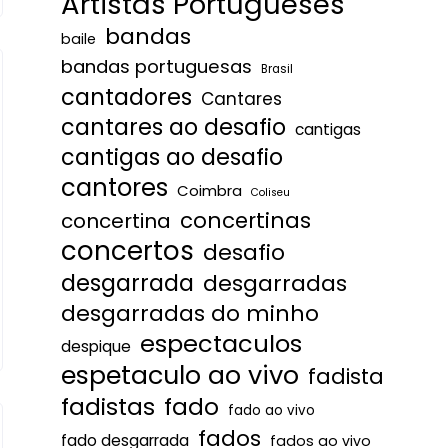
Artistas Portugueses
bandas
baile
bandas portuguesas
Brasil
cantadores
Cantares
cantares ao desafio
cantigas
cantigas ao desafio
cantores
Coimbra
Coliseu
concertinas
concertina
concertos
desafio
desgarrada
desgarradas
desgarradas do minho
espectaculos
despique
espetaculo ao vivo
fadista
fadistas
fado
fado ao vivo
fados
fado desgarrada
fados ao vivo