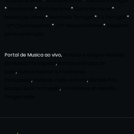
Grupos de baile
*
Artista Rosinha
*
Canario e Amigos
*
Bombocas
*
Ruth Marlene
*
Quina Barreiros
*
Mudanças Lisboa
*
Removals Portugal
*
TV Portugal
*
JVP Churrasqueiras
*
JVP Recuperadores
*
Maquinas
para construção
Portal de Musica ao vivo,
Artistas e Grupos Musicais
da Musica Portuguesa
,
Bandas e Grupos de
baile
,
Musica Popular e Tradicional
Portuguesa
,
Fadistas, Fado, Artistas
,
Bandas Pop,
Bandas Rock Português
,
Cantadores ao desafio,
Desgarradas