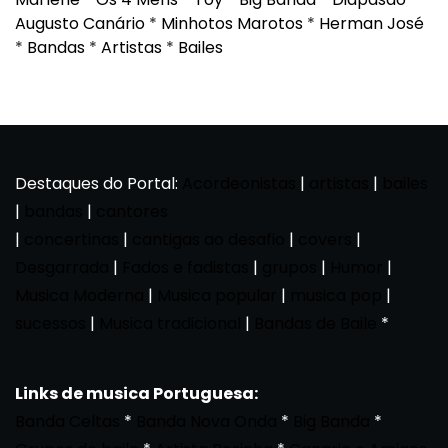
Augusto Canário
*
Minhotos Marotos
*
Herman José
*
Bandas
*
Artistas
*
Bailes
Destaques do Portal:
Acordeonistas
|
artistas
|
bailes
|
bandas
|
cantores
|
concertinas
|
cantigas ao desafio
|
covers
|
Desgarrada
|
Fados e fadistas
|
grupos
|
Humor
|
Musica Moderna
|
Musica popular
|
musica pop
|
sucessos
|
Musica tradicional
|
Bandas de Baile
*
Links de musica Portuguesa:
Banda Celtas
*
Banda Nova Onda
*
Big Banda
*