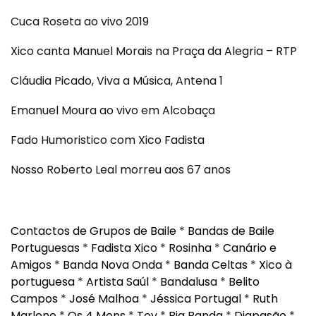
Cuca Roseta ao vivo 2019
Xico canta Manuel Morais na Praça da Alegria – RTP
Cláudia Picado, Viva a Música, Antena 1
Emanuel Moura ao vivo em Alcobaça
Fado Humoristico com Xico Fadista
Nosso Roberto Leal morreu aos 67 anos
Contactos de Grupos de Baile
*
Bandas de Baile
Portuguesas
*
Fadista Xico
*
Rosinha
*
Canário e
Amigos
*
Banda Nova Onda
*
Banda Celtas
*
Xico à
portuguesa
*
Artista Saúl
*
Bandalusa
*
Belito
Campos
*
José Malhoa
*
Jéssica Portugal
*
Ruth
Marlene
*
Os 4 Mens
*
Toy
*
Big Banda
*
Diapasão
*