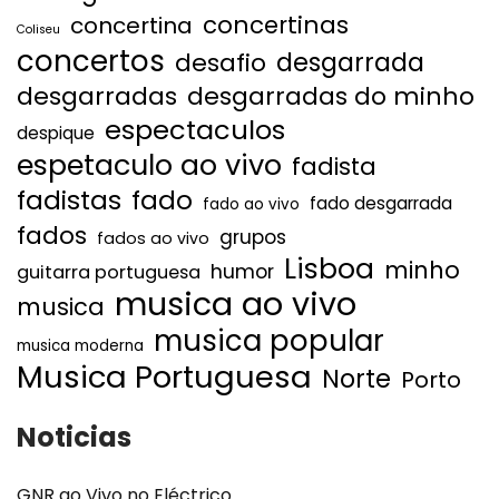
concertinas
concertina
Coliseu
concertos
desgarrada
desafio
desgarradas
desgarradas do minho
espectaculos
despique
espetaculo ao vivo
fadista
fadistas
fado
fado desgarrada
fado ao vivo
fados
grupos
fados ao vivo
Lisboa
minho
humor
guitarra portuguesa
musica ao vivo
musica
musica popular
musica moderna
Musica Portuguesa
Norte
Porto
Noticias
GNR ao Vivo no Eléctrico