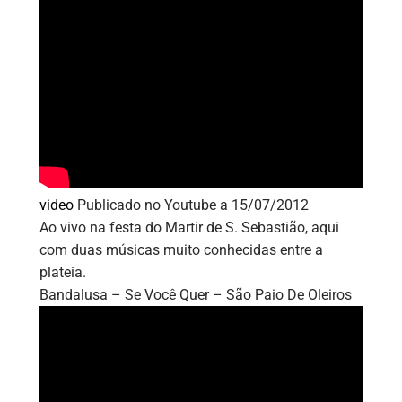
video
Publicado no Youtube a 15/07/2012
Ao vivo na festa do Martir de S. Sebastião, aqui
com duas músicas muito conhecidas entre a
plateia.
Bandalusa – Se Você Quer – São Paio De Oleiros