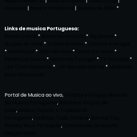
Musica Moderna
|
Musica popular
|
musica pop
|
sucessos
|
Musica tradicional
|
Bandas de Baile
*
Links de musica Portuguesa:
Banda Celtas
*
Banda Nova Onda
*
Big Banda
*
Grupos de baile
*
Artista Rosinha
*
Canario e Amigos
*
Bombocas
*
Ruth Marlene
*
Quina Barreiros
*
Mudanças Lisboa
*
Removals Portugal
*
TV Portugal
*
JVP Churrasqueiras
*
JVP Recuperadores
*
Maquinas
para construção
Portal de Musica ao vivo,
Artistas e Grupos Musicais
da Musica Portuguesa
,
Bandas e Grupos de
baile
,
Musica Popular e Tradicional
Portuguesa
,
Fadistas, Fado, Artistas
,
Bandas Pop,
Bandas Rock Português
,
Cantadores ao desafio,
Desgarradas