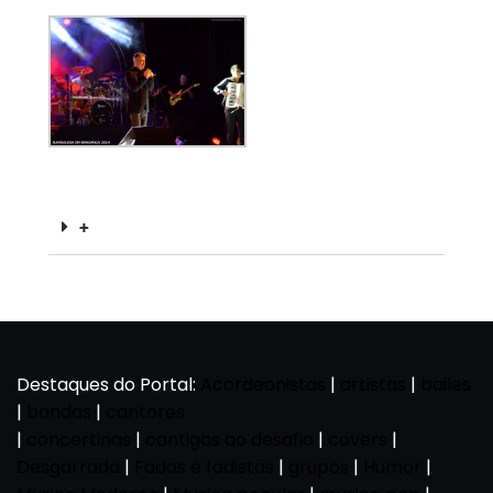
+
Destaques do Portal:
Acordeonistas
|
artistas
|
bailes
|
bandas
|
cantores
|
concertinas
|
cantigas ao desafio
|
covers
|
Desgarrada
|
Fados e fadistas
|
grupos
|
Humor
|