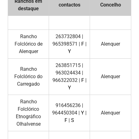
Ranchos em
contactos
Concelho
destaque
Rancho
263732804 |
Folclórico de
965398571 |
F
|
Alenquer
Alenquer
Y
263851715 |
Rancho
963024434 |
Folclórico do
Alenquer
966322032 |
F
|
Carregado
Y
Rancho
916456236 |
Folclórico
964450304 |
Y
|
Alenquer
Etnográfico
F
|
S
Olhalvense