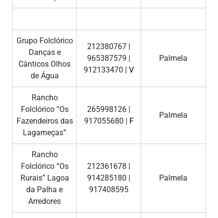
Grupo Folclórico
212380767 |
Danças e
965387579 |
Palmela
Cânticos Olhos
912133470 |
V
de Água
Rancho
Folclórico “Os
265998126 |
Palmela
Fazendeiros das
917055680 |
F
Lagameças”
Rancho
Folclórico “Os
212361678 |
Rurais” Lagoa
914285180 |
Palmela
da Palha e
917408595
Arredores