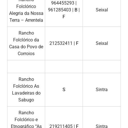
964455293 |
Folclórico
961285403 |
B
|
Seixal
Alegria da Nossa
F
Terra – Arrentela
Rancho
Folclórico da
212532411 |
F
Seixal
Casa do Povo de
Corroios
Rancho
Folclórico As
S
Sintra
Lavadeiras do
Sabugo
Rancho
Folclórico e
Etnográfico “As
219211405 |
F
Sintra