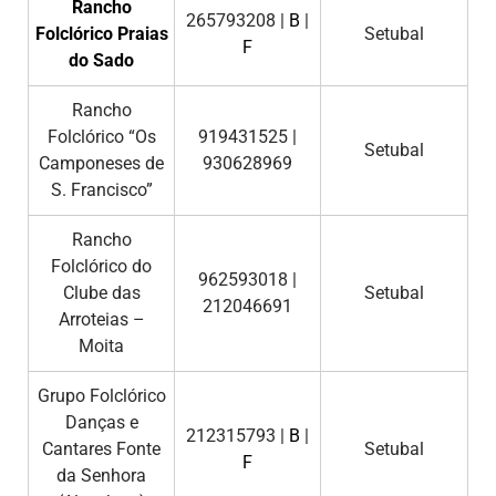
Rancho
265793208 |
B
|
Folclórico Praias
Setubal
F
do Sado
Rancho
Folclórico “Os
919431525 |
Setubal
Camponeses de
930628969
S. Francisco”
Rancho
Folclórico do
962593018 |
Clube das
Setubal
212046691
Arroteias –
Moita
Grupo Folclórico
Danças e
212315793 |
B
|
Cantares Fonte
Setubal
F
da Senhora