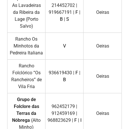
As Lavadeiras
214452702 |
da Ribeira da
919667191 |
F
|
Oeiras
Lage (Porto
B
|
S
Salvo)
Rancho Os
Minhotos da
V
Oeiras
Pedreira Italiana
Rancho
Folclórico “Os
936619430 |
F
|
Oeiras
Rancheiros” de
B
Vila Fria
Grupo de
Folclore das
962452179 |
Terras da
912459169 |
Oeiras
Nóbrega
(Alto
968823629 |
F
|
I
Minho)