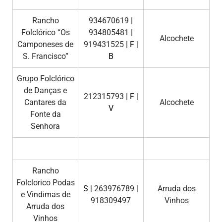
Rancho
934670619 |
Folclórico “Os
934805481 |
Alcochete
Camponeses de
919431525 |
F
|
S. Francisco”
B
Grupo Folclórico
de Danças e
212315793 |
F
|
Cantares da
Alcochete
V
Fonte da
Senhora
Rancho
Folclorico Podas
S
| 263976789 |
Arruda dos
e Vindimas de
918309497
Vinhos
Arruda dos
Vinhos