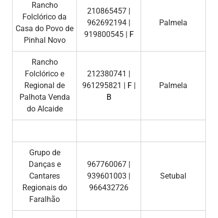
Rancho
210865457 |
Folclórico da
962692194 |
Palmela
Casa do Povo de
919800545 |
F
Pinhal Novo
Rancho
Folclórico e
212380741 |
Regional de
961295821 |
F
|
Palmela
Palhota Venda
B
do Alcaide
Grupo de
Danças e
967760067 |
Cantares
939601003 |
Setubal
Regionais do
966432726
Faralhão