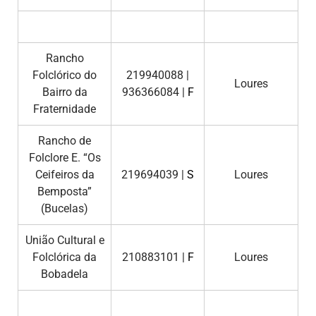
Rancho
Folclórico do
219940088 |
Loures
Bairro da
936366084 |
F
Fraternidade
Rancho de
Folclore E. “Os
Ceifeiros da
219694039 |
S
Loures
Bemposta”
(Bucelas)
União Cultural e
Folclórica da
210883101 |
F
Loures
Bobadela