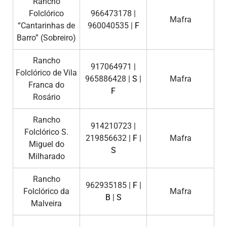
Rancho
Folclórico
966473178 |
Mafra
“Cantarinhas de
960040535 |
F
Barro” (Sobreiro)
Rancho
917064971 |
Folclórico de Vila
965886428 |
S
|
Mafra
Franca do
F
Rosário
Rancho
914210723 |
Folclórico S.
219856632 |
F
|
Mafra
Miguel do
S
Milharado
Rancho
962935185 |
F
|
Folclórico da
Mafra
B
|
S
Malveira