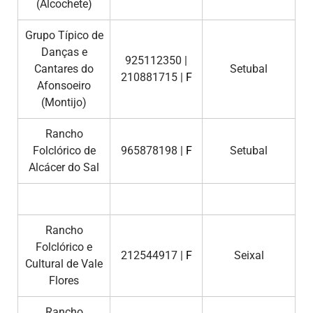
(Alcochete)
Grupo Típico de
Danças e
925112350 |
Cantares do
Setubal
210881715 |
F
Afonsoeiro
(Montijo)
Rancho
Folclórico de
965878198 |
F
Setubal
Alcácer do Sal
Rancho
Folclórico e
212544917 |
F
Seixal
Cultural de Vale
Flores
Rancho