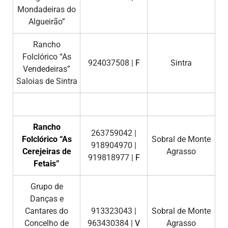
Mondadeiras do
Algueirão”
Rancho
Folclórico “As
924037508 |
F
Sintra
Vendedeiras”
Saloias de Sintra
Rancho
263759042 |
Folclórico “As
Sobral de Monte
918904970 |
Cerejeiras de
Agrasso
919818977 |
F
Fetais”
Grupo de
Danças e
Cantares do
913323043 |
Sobral de Monte
Concelho de
963430384 |
V
Agrasso