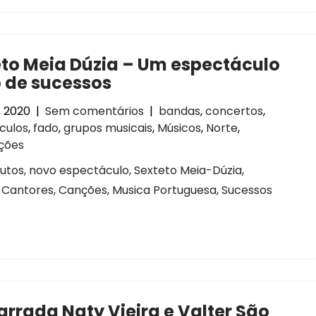
to Meia Dúzia – Um espectáculo
 de sucessos
, 2020
|
Sem comentários
|
bandas
,
concertos
,
culos
,
fado
,
grupos musicais
,
Músicos
,
Norte
,
ções
tos, novo espectáculo, Sexteto Meia-Dúzia,
s, Cantores, Canções, Musica Portuguesa, Sucessos
rrada Naty Vieira e Valter São