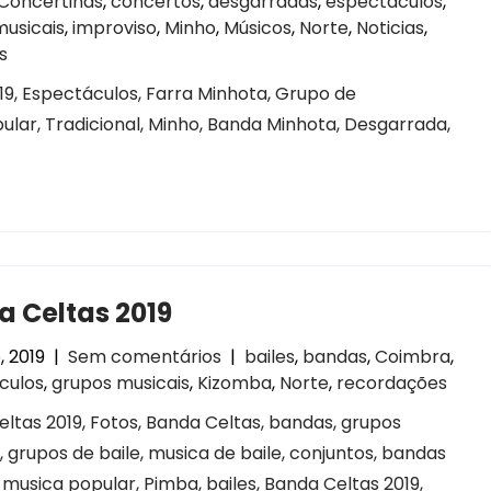
Concertinas
,
concertos
,
desgarradas
,
espectaculos
,
musicais
,
improviso
,
Minho
,
Músicos
,
Norte
,
Noticias
,
s
2019, Espectáculos, Farra Minhota, Grupo de
lar, Tradicional, Minho, Banda Minhota, Desgarrada,
 Celtas 2019
, 2019
|
Sem comentários
|
bailes
,
bandas
,
Coimbra
,
culos
,
grupos musicais
,
Kizomba
,
Norte
,
recordações
ltas 2019, Fotos, Banda Celtas, bandas, grupos
, grupos de baile, musica de baile, conjuntos, bandas
 musica popular, Pimba, bailes, Banda Celtas 2019,