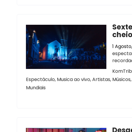
Sexte
cheio
1 Agosto
especta
recorda
KomTribu
Espectáculo, Musica ao vivo, Artistas, Músico
Mundiais
Desga