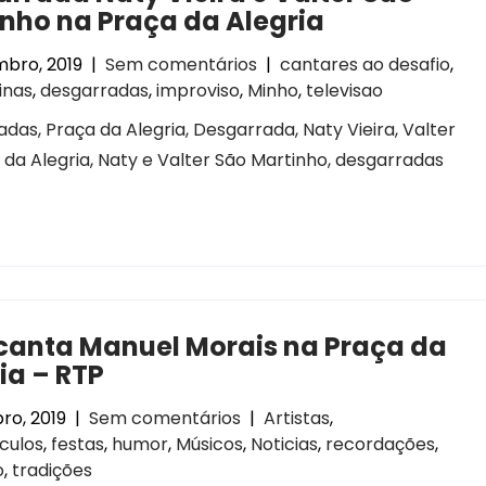
nho na Praça da Alegria
mbro, 2019
|
Sem comentários
|
cantares ao desafio
,
inas
,
desgarradas
,
improviso
,
Minho
,
televisao
das, Praça da Alegria, Desgarrada, Naty Vieira, Valter
 da Alegria, Naty e Valter São Martinho, desgarradas
canta Manuel Morais na Praça da
ia – RTP
ro, 2019
|
Sem comentários
|
Artistas
,
culos
,
festas
,
humor
,
Músicos
,
Noticias
,
recordações
,
o
,
tradições