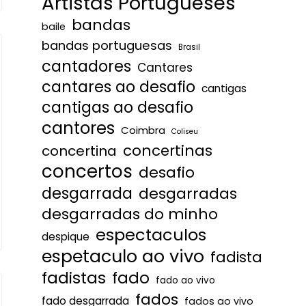
Artistas Portugueses
bandas
baile
bandas portuguesas
Brasil
cantadores
Cantares
cantares ao desafio
cantigas
cantigas ao desafio
cantores
Coimbra
Coliseu
concertinas
concertina
concertos
desafio
desgarrada
desgarradas
desgarradas do minho
espectaculos
despique
espetaculo ao vivo
fadista
fadistas
fado
fado ao vivo
fados
fado desgarrada
fados ao vivo