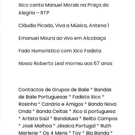
Xico canta Manuel Morais na Praça da
Alegria – RTP
Cláudia Picado, Viva a Música, Antena 1
Emanuel Moura ao vivo em Alcobaça
Fado Humoristico com Xico Fadista
Nosso Roberto Leal morreu aos 67 anos
Contactos de Grupos de Baile
*
Bandas
de Baile Portuguesas
*
Fadista Xico
*
Rosinha
*
Canário e Amigos
*
Banda Nova
Onda
*
Banda Celtas
*
Xico à portuguesa
*
Artista Saúl
*
Bandalusa
*
Belito Campos
*
José Malhoa
*
Jéssica Portugal
*
Ruth
Marlene
*
Os 4 Mens
*
Toy
*
Big Banda
*