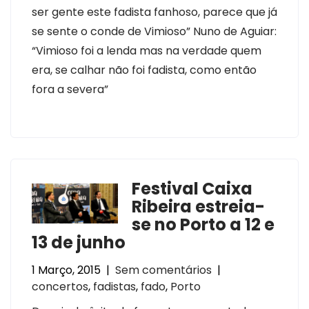
ser gente este fadista fanhoso, parece que já
se sente o conde de Vimioso” Nuno de Aguiar:
“Vimioso foi a lenda mas na verdade quem
era, se calhar não foi fadista, como então
fora a severa”
Festival Caixa
Ribeira estreia-
se no Porto a 12 e
13 de junho
1 Março, 2015
|
Sem comentários
|
concertos
,
fadistas
,
fado
,
Porto