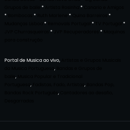
Grupos de baile
*
Artista Rosinha
*
Canario e Amigos
*
Bombocas
*
Ruth Marlene
*
Quina Barreiros
*
Mudanças Lisboa
*
Removals Portugal
*
TV Portugal
*
JVP Churrasqueiras
*
JVP Recuperadores
*
Maquinas
para construção
Portal de Musica ao vivo,
Artistas e Grupos Musicais
da Musica Portuguesa
,
Bandas e Grupos de
baile
,
Musica Popular e Tradicional
Portuguesa
,
Fadistas, Fado, Artistas
,
Bandas Pop,
Bandas Rock Português
,
Cantadores ao desafio,
Desgarradas