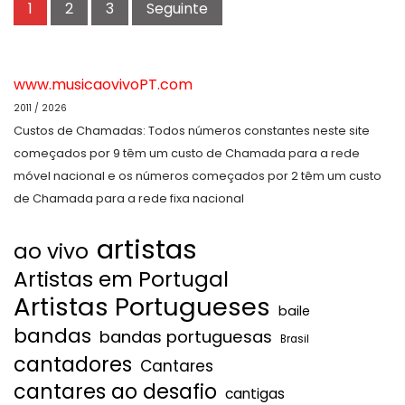
1
2
3
Seguinte
dos
conteúdos
www.musicaovivoPT.com
2011 / 2026
Custos de Chamadas: Todos números constantes neste site
começados por 9 têm um custo de Chamada para a rede
móvel nacional e os números começados por 2 têm um custo
de Chamada para a rede fixa nacional
artistas
ao vivo
Artistas em Portugal
Artistas Portugueses
baile
bandas
bandas portuguesas
Brasil
cantadores
Cantares
cantares ao desafio
cantigas