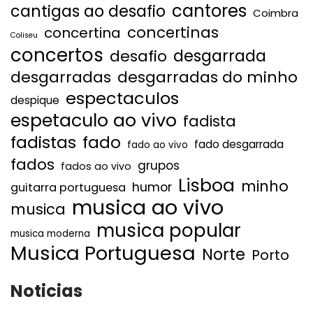
cantores
cantigas ao desafio
Coimbra
concertinas
concertina
Coliseu
concertos
desgarrada
desafio
desgarradas
desgarradas do minho
espectaculos
despique
espetaculo ao vivo
fadista
fadistas
fado
fado desgarrada
fado ao vivo
fados
grupos
fados ao vivo
Lisboa
minho
humor
guitarra portuguesa
musica ao vivo
musica
musica popular
musica moderna
Musica Portuguesa
Norte
Porto
Noticias