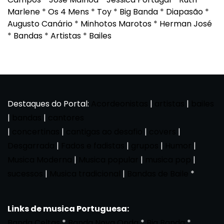
Marlene
*
Os 4 Mens
*
Toy
*
Big Banda
*
Diapasão
*
Augusto Canário
*
Minhotos Marotos
*
Herman José
*
Bandas
*
Artistas
*
Bailes
Destaques do Portal:
Acordeonistas
|
artistas
|
bailes
|
bandas
|
cantores
|
concertinas
|
cantigas ao desafio
|
covers
|
Desgarrada
|
Fados e fadistas
|
grupos
|
Humor
|
Musica Moderna
|
Musica popular
|
musica pop
|
sucessos
|
Musica tradicional
|
Bandas de Baile
*
Links de musica Portuguesa:
Banda Celtas
*
Banda Nova Onda
*
Big Banda
*