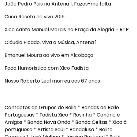
João Pedro Pais na Antena 1, Fazes-me falta
Cuca Roseta ao vivo 2019
Xico canta Manuel Morais na Praça da Alegria – RTP
Cláudia Picado, Viva a Música, Antena 1
Emanuel Moura ao vivo em Alcobaça
Fado Humoristico com Xico Fadista
Nosso Roberto Leal morreu aos 67 anos
Contactos de Grupos de Baile
*
Bandas de Baile
Portuguesas
*
Fadista Xico
*
Rosinha
*
Canário e
Amigos
*
Banda Nova Onda
*
Banda Celtas
*
Xico à
portuguesa
*
Artista Saúl
*
Bandalusa
*
Belito
Campos
*
José Malhoa
*
Jéssica Portugal
*
Ruth