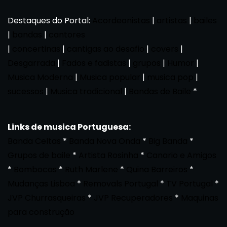
Destaques do Portal:
Acordeonistas
|
artistas
|
bailes
|
bandas
|
cantores
|
concertinas
|
cantigas ao desafio
|
covers
|
Desgarrada
|
Fados e fadistas
|
grupos
|
Humor
|
Musica Moderna
|
Musica popular
|
musica pop
|
sucessos
|
Musica tradicional
|
Bandas de Baile
*
Links de musica Portuguesa:
Banda Celtas
*
Banda Nova Onda
*
Big Banda
*
Grupos de baile
*
Artista Rosinha
*
Canario e Amigos
*
Bombocas
*
Ruth Marlene
*
Quina Barreiros
*
Mudanças Lisboa
*
Removals Portugal
*
TV Portugal
*
JVP Churrasqueiras
*
JVP Recuperadores
*
Maquinas
para construção