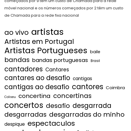
começados por 9 têm um custo de Chamada para a rede
móvel nacional e os números começados por 2 têm um custo
de Chamada para a rede fixa nacional
artistas
ao vivo
Artistas em Portugal
Artistas Portugueses
baile
bandas
bandas portuguesas
Brasil
cantadores
Cantares
cantares ao desafio
cantigas
cantores
cantigas ao desafio
Coimbra
concertinas
concertina
Coliseu
concertos
desgarrada
desafio
desgarradas
desgarradas do minho
espectaculos
despique