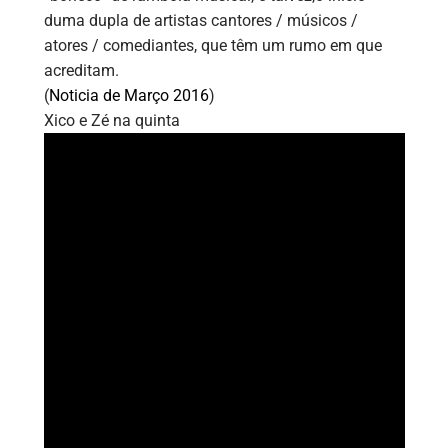
duma dupla de artistas cantores / músicos /
atores / comediantes, que têm um rumo em que
acreditam.
(
Noticia de Março 2016
)
Xico e Zé na quinta