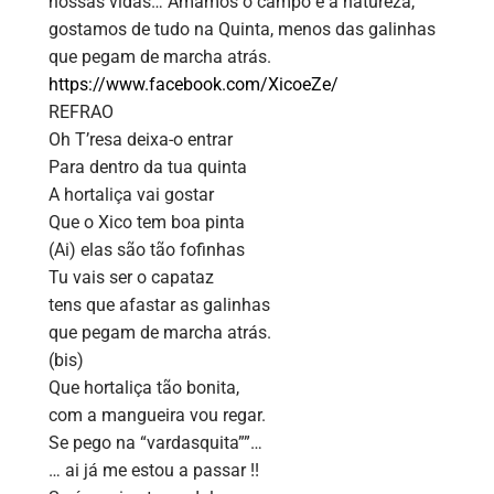
nossas vidas… Amamos o campo e a natureza,
gostamos de tudo na Quinta, menos das galinhas
que pegam de marcha atrás.
https://www.facebook.com/XicoeZe/
REFRAO
Oh T’resa deixa-o entrar
Para dentro da tua quinta
A hortaliça vai gostar
Que o Xico tem boa pinta
(Ai) elas são tão fofinhas
Tu vais ser o capataz
tens que afastar as galinhas
que pegam de marcha atrás.
(bis)
Que hortaliça tão bonita,
com a mangueira vou regar.
Se pego na “vardasquita””…
… ai já me estou a passar !!