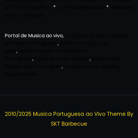
JVP Churrasqueiras
*
JVP Recuperadores
*
Maquinas
para construção
Portal de Musica ao vivo,
Artistas e Grupos Musicais
da Musica Portuguesa
,
Bandas e Grupos de
baile
,
Musica Popular e Tradicional
Portuguesa
,
Fadistas, Fado, Artistas
,
Bandas Pop,
Bandas Rock Português
,
Cantadores ao desafio,
Desgarradas
2010/2025 Musica Portuguesa ao Vivo Theme By
SKT Barbecue