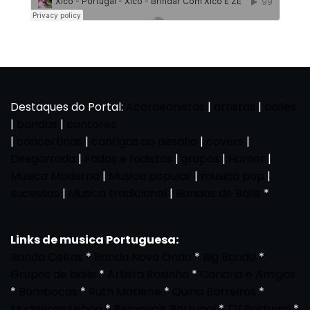
Destaques do Portal:
Acordeonistas
|
artistas
|
bailes
|
bandas
|
cantores
|
concertinas
|
cantigas ao desafio
|
covers
|
Desgarrada
|
Fados e fadistas
|
grupos
|
Humor
|
Musica Moderna
|
Musica popular
|
musica pop
|
sucessos
|
Musica tradicional
|
Bandas de Baile
*
Links de musica Portuguesa:
Banda Celtas
*
Banda Nova Onda
*
Big Banda
*
Grupos de baile
*
Artista Rosinha
*
Canario e Amigos
*
Bombocas
*
Ruth Marlene
*
Quina Barreiros
*
Mudanças Lisboa
*
Removals Portugal
*
TV Portugal
*