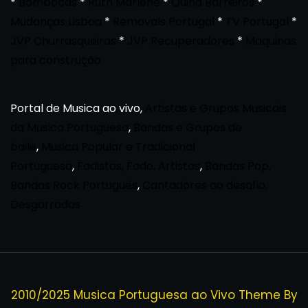
*
Bombocas
*
Ruth Marlene
*
Quina Barreiros
*
Mudanças Lisboa
*
Removals Portugal
*
TV Portugal
*
JVP Churrasqueiras
*
JVP Recuperadores
*
Maquinas
para construção
Portal de Musica ao vivo,
Artistas e Grupos Musicais
da Musica Portuguesa
,
Bandas e Grupos de
baile
,
Musica Popular e Tradicional
Portuguesa
,
Fadistas, Fado, Artistas
,
Bandas Pop,
Bandas Rock Português
,
Cantadores ao desafio,
Desgarradas
2010/2025 Musica Portuguesa ao Vivo Theme By