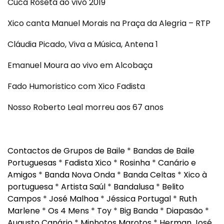
Cuca Roseta ao vivo 2019
Xico canta Manuel Morais na Praça da Alegria – RTP
Cláudia Picado, Viva a Música, Antena 1
Emanuel Moura ao vivo em Alcobaça
Fado Humoristico com Xico Fadista
Nosso Roberto Leal morreu aos 67 anos
Contactos de Grupos de Baile
*
Bandas de Baile
Portuguesas
*
Fadista Xico
*
Rosinha
*
Canário e
Amigos
*
Banda Nova Onda
*
Banda Celtas
*
Xico à
portuguesa
*
Artista Saúl
*
Bandalusa
*
Belito
Campos
*
José Malhoa
*
Jéssica Portugal
*
Ruth
Marlene
*
Os 4 Mens
*
Toy
*
Big Banda
*
Diapasão
*
Augusto Canário
*
Minhotos Marotos
*
Herman José