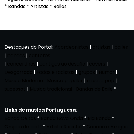
*
Bandas
*
Artistas
*
Bailes
Destaques do Portal:
Acordeonistas
|
artistas
|
bailes
|
bandas
|
cantores
|
concertinas
|
cantigas ao desafio
|
covers
|
Desgarrada
|
Fados e fadistas
|
grupos
|
Humor
|
Musica Moderna
|
Musica popular
|
musica pop
|
sucessos
|
Musica tradicional
|
Bandas de Baile
*
Links de musica Portuguesa:
Banda Celtas
*
Banda Nova Onda
*
Big Banda
*
Grupos de baile
*
Artista Rosinha
*
Canario e Amigos