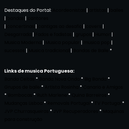
Destaques do Portal:
Acordeonistas
|
artistas
|
bailes
|
bandas
|
cantores
|
concertinas
|
cantigas ao desafio
|
covers
|
Desgarrada
|
Fados e fadistas
|
grupos
|
Humor
|
Musica Moderna
|
Musica popular
|
musica pop
|
sucessos
|
Musica tradicional
|
Bandas de Baile
*
Links de musica Portuguesa:
Banda Celtas
*
Banda Nova Onda
*
Big Banda
*
Grupos de baile
*
Artista Rosinha
*
Canario e Amigos
*
Bombocas
*
Ruth Marlene
*
Quina Barreiros
*
Mudanças Lisboa
*
Removals Portugal
*
TV Portugal
*
JVP Churrasqueiras
*
JVP Recuperadores
*
Maquinas
para construção