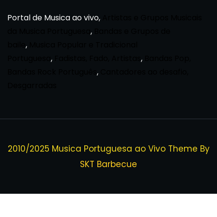
Portal de Musica ao vivo,
Artistas e Grupos Musicais
da Musica Portuguesa
,
Bandas e Grupos de
baile
,
Musica Popular e Tradicional
Portuguesa
,
Fadistas, Fado, Artistas
,
Bandas Pop,
Bandas Rock Português
,
Cantadores ao desafio,
Desgarradas
2010/2025 Musica Portuguesa ao Vivo Theme By
SKT Barbecue