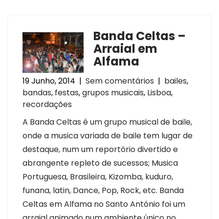
Banda Celtas –
Arraial em
Alfama
19 Junho, 2014
|
Sem comentários
|
bailes
,
bandas
,
festas
,
grupos musicais
,
Lisboa
,
recordações
A Banda Celtas é um grupo musical de baile,
onde a musica variada de baile tem lugar de
destaque, num um reportório divertido e
abrangente repleto de sucessos; Musica
Portuguesa, Brasileira, Kizomba, kuduro,
funana, latin, Dance, Pop, Rock, etc. Banda
Celtas em Alfama no Santo António foi um
arraial animado num ambiente único no