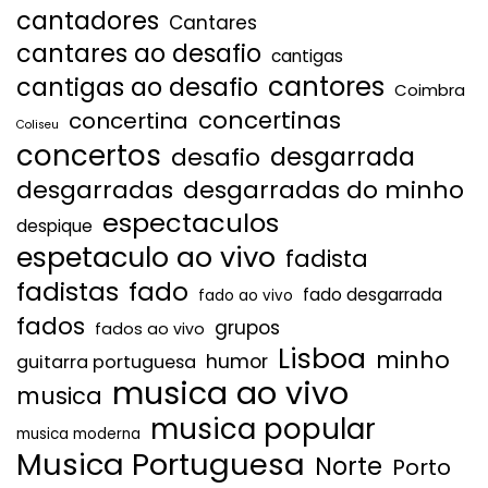
cantadores
Cantares
cantares ao desafio
cantigas
cantores
cantigas ao desafio
Coimbra
concertinas
concertina
Coliseu
concertos
desgarrada
desafio
desgarradas
desgarradas do minho
espectaculos
despique
espetaculo ao vivo
fadista
fadistas
fado
fado desgarrada
fado ao vivo
fados
grupos
fados ao vivo
Lisboa
minho
humor
guitarra portuguesa
musica ao vivo
musica
musica popular
musica moderna
Musica Portuguesa
Norte
Porto