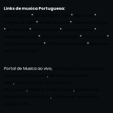
Links de musica Portuguesa:
Banda Celtas
*
Banda Nova Onda
*
Big Banda
*
Grupos de baile
*
Artista Rosinha
*
Canario e Amigos
*
Bombocas
*
Ruth Marlene
*
Quina Barreiros
*
Mudanças Lisboa
*
Removals Portugal
*
TV Portugal
*
JVP Churrasqueiras
*
JVP Recuperadores
*
Maquinas
para construção
Portal de Musica ao vivo,
Artistas e Grupos Musicais
da Musica Portuguesa
,
Bandas e Grupos de
baile
,
Musica Popular e Tradicional
Portuguesa
,
Fadistas, Fado, Artistas
,
Bandas Pop,
Bandas Rock Português
,
Cantadores ao desafio,
Desgarradas