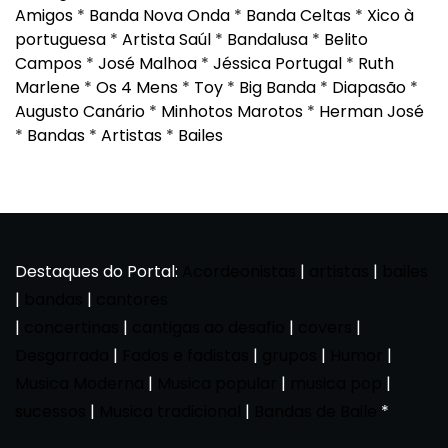
Amigos
*
Banda Nova Onda
*
Banda Celtas
*
Xico à
portuguesa
*
Artista Saúl
*
Bandalusa
*
Belito
Campos
*
José Malhoa
*
Jéssica Portugal
*
Ruth
Marlene
*
Os 4 Mens
*
Toy
*
Big Banda
*
Diapasão
*
Augusto Canário
*
Minhotos Marotos
*
Herman José
*
Bandas
*
Artistas
*
Bailes
Destaques do Portal:
Acordeonistas
|
artistas
|
bailes
|
bandas
|
cantores
|
concertinas
|
cantigas ao desafio
|
covers
|
Desgarrada
|
Fados e fadistas
|
grupos
|
Humor
|
Musica Moderna
|
Musica popular
|
musica pop
|
sucessos
|
Musica tradicional
|
Bandas de Baile
*