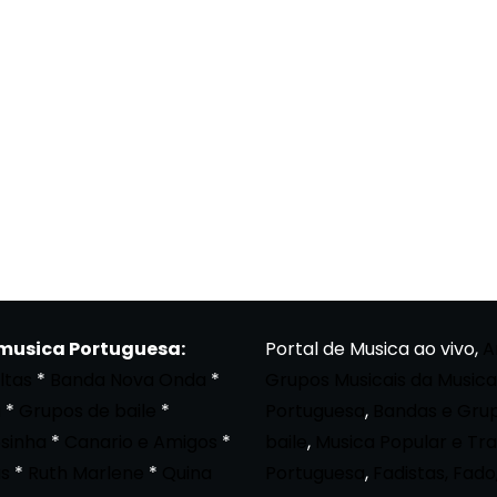
 musica Portuguesa:
Portal de Musica ao vivo,
A
ltas
*
Banda Nova Onda
*
Grupos Musicais da Musica
a
*
Grupos de baile
*
Portuguesa
,
Bandas e Gru
osinha
*
Canario e Amigos
*
baile
,
Musica Popular e Tra
s
*
Ruth Marlene
*
Quina
Portuguesa
,
Fadistas, Fado