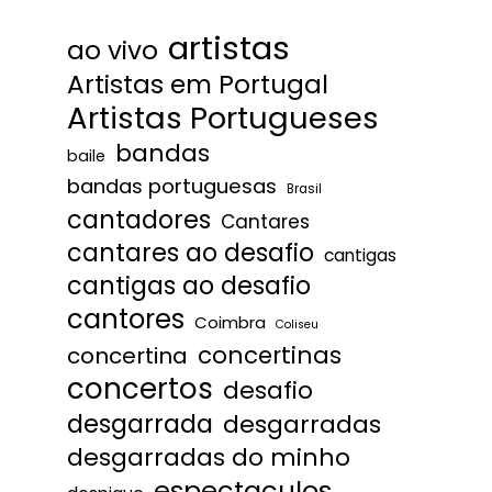
artistas
ao vivo
Artistas em Portugal
Artistas Portugueses
bandas
baile
bandas portuguesas
Brasil
cantadores
Cantares
cantares ao desafio
cantigas
cantigas ao desafio
cantores
Coimbra
Coliseu
concertinas
concertina
concertos
desafio
desgarrada
desgarradas
desgarradas do minho
espectaculos