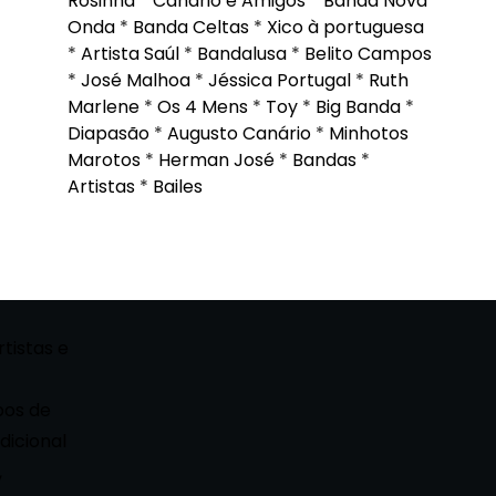
Rosinha
*
Canário e Amigos
*
Banda Nova
Onda
*
Banda Celtas
*
Xico à portuguesa
*
Artista Saúl
*
Bandalusa
*
Belito Campos
*
José Malhoa
*
Jéssica Portugal
*
Ruth
Marlene
*
Os 4 Mens
*
Toy
*
Big Banda
*
Diapasão
*
Augusto Canário
*
Minhotos
Marotos
*
Herman José
*
Bandas
*
Artistas
*
Bailes
rtistas e
pos de
dicional
,