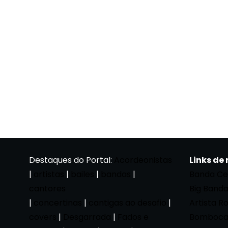
Destaques do Portal:
Acordeonistas
Links de
|
artistas
|
bailes
|
bandas
|
Banda Ce
cantores
Big Band
|
concertinas
|
cantigas ao desafio
|
Artista R
covers
|
Desgarrada
|
Fados e
Bomboca