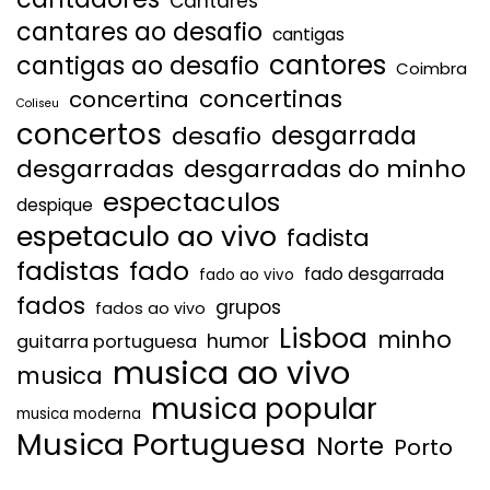
Cantares
cantares ao desafio
cantigas
cantores
cantigas ao desafio
Coimbra
concertinas
concertina
Coliseu
concertos
desgarrada
desafio
desgarradas
desgarradas do minho
espectaculos
despique
espetaculo ao vivo
fadista
fadistas
fado
fado desgarrada
fado ao vivo
fados
grupos
fados ao vivo
Lisboa
minho
humor
guitarra portuguesa
musica ao vivo
musica
musica popular
musica moderna
Musica Portuguesa
Norte
Porto