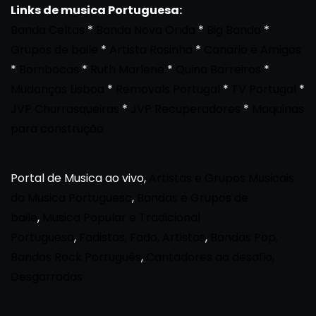
Links de musica Portuguesa:
Banda Celtas
*
Banda Nova Onda
*
Big Banda
*
Grupos de baile
*
Artista Rosinha
*
Canario e Amigos
*
Bombocas
*
Ruth Marlene
*
Quina Barreiros
*
Mudanças Lisboa
*
Removals Portugal
*
TV Portugal
*
JVP Churrasqueiras
*
JVP Recuperadores
*
Maquinas
para construção
Portal de Musica ao vivo,
Artistas e Grupos Musicais
da Musica Portuguesa
,
Bandas e Grupos de
baile
,
Musica Popular e Tradicional
Portuguesa
,
Fadistas, Fado, Artistas
,
Bandas Pop,
Bandas Rock Português
,
Cantadores ao desafio,
Desgarradas