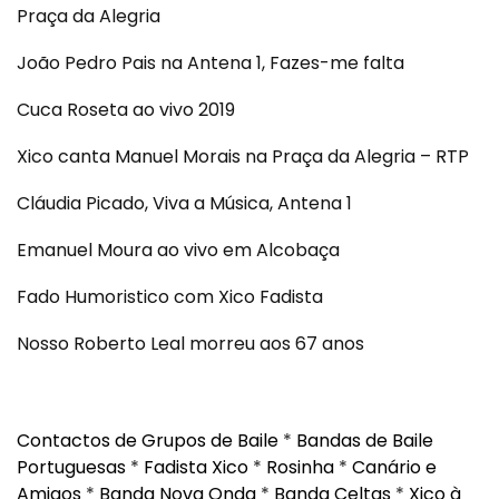
Praça da Alegria
João Pedro Pais na Antena 1, Fazes-me falta
Cuca Roseta ao vivo 2019
Xico canta Manuel Morais na Praça da Alegria – RTP
Cláudia Picado, Viva a Música, Antena 1
Emanuel Moura ao vivo em Alcobaça
Fado Humoristico com Xico Fadista
Nosso Roberto Leal morreu aos 67 anos
Contactos de Grupos de Baile
*
Bandas de Baile
Portuguesas
*
Fadista Xico
*
Rosinha
*
Canário e
Amigos
*
Banda Nova Onda
*
Banda Celtas
*
Xico à