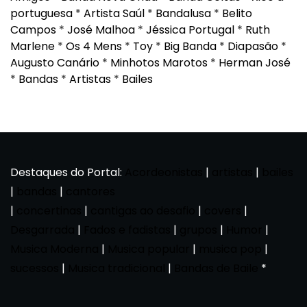
portuguesa
*
Artista Saúl
*
Bandalusa
*
Belito
Campos
*
José Malhoa
*
Jéssica Portugal
*
Ruth
Marlene
*
Os 4 Mens
*
Toy
*
Big Banda
*
Diapasão
*
Augusto Canário
*
Minhotos Marotos
*
Herman José
*
Bandas
*
Artistas
*
Bailes
Destaques do Portal:
Acordeonistas
|
artistas
|
bailes
|
bandas
|
cantores
|
concertinas
|
cantigas ao desafio
|
covers
|
Desgarrada
|
Fados e fadistas
|
grupos
|
Humor
|
Musica Moderna
|
Musica popular
|
musica pop
|
sucessos
|
Musica tradicional
|
Bandas de Baile
*