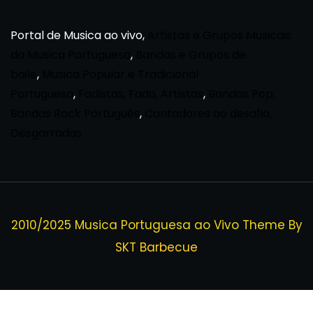
Portal de Musica ao vivo,
Artistas e Grupos Musicais
da Musica Portuguesa
,
Bandas e Grupos de
baile
,
Musica Popular e Tradicional
Portuguesa
,
Fadistas, Fado, Artistas
,
Bandas Pop,
Bandas Rock Português
,
Cantadores ao desafio,
Desgarradas
2010/2025 Musica Portuguesa ao Vivo Theme By
SKT Barbecue