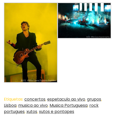
Etiquetas:
concertos
,
espetaculo ao vivo
,
grupos
,
Lisboa
,
musica ao vivo
,
Musica Portuguesa
,
rock
portugues
,
xutos
,
xutos e pontapes