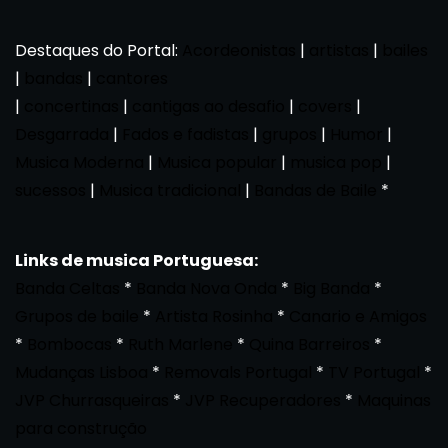
Destaques do Portal:
Acordeonistas
|
artistas
|
bailes
|
bandas
|
cantores
|
concertinas
|
cantigas ao desafio
|
covers
|
Desgarrada
|
Fados e fadistas
|
grupos
|
Humor
|
Musica Moderna
|
Musica popular
|
musica pop
|
sucessos
|
Musica tradicional
|
Bandas de Baile
*
Links de musica Portuguesa:
Banda Celtas
*
Banda Nova Onda
*
Big Banda
*
Grupos de baile
*
Artista Rosinha
*
Canario e Amigos
*
Bombocas
*
Ruth Marlene
*
Quina Barreiros
*
Mudanças Lisboa
*
Removals Portugal
*
TV Portugal
*
JVP Churrasqueiras
*
JVP Recuperadores
*
Maquinas
para construção