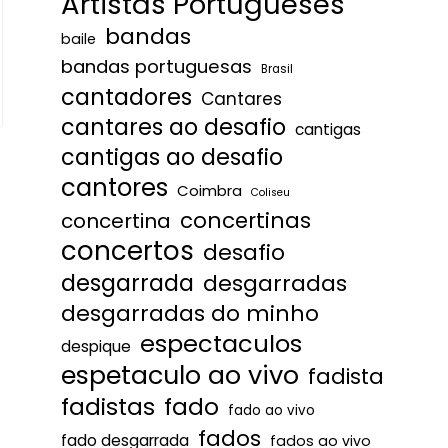
Artistas Portugueses
bandas
baile
bandas portuguesas
Brasil
cantadores
Cantares
cantares ao desafio
cantigas
cantigas ao desafio
cantores
Coimbra
Coliseu
concertinas
concertina
concertos
desafio
desgarrada
desgarradas
desgarradas do minho
espectaculos
despique
espetaculo ao vivo
fadista
fadistas
fado
fado ao vivo
fados
fado desgarrada
fados ao vivo