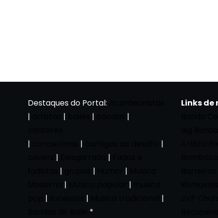
Destaques do Portal:
Acordeonistas
Links de
|
artistas
|
bailes
|
bandas
|
Banda Ce
cantores
Big Band
|
concertinas
|
cantigas ao desafio
|
Artista R
covers
|
Desgarrada
|
Fados e
Bomboca
fadistas
|
grupos
|
Humor
|
Musica
Barreiros
Moderna
|
Musica popular
|
musica
Removals
pop
|
sucessos
|
Musica tradicional
|
JVP Chur
Bandas de Baile
*
Recupera