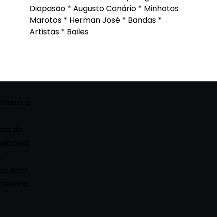
Diapasão
*
Augusto Canário
*
Minhotos
Marotos
*
Herman José
*
Bandas
*
Artistas
*
Bailes
rtistas e
pos de
dicional
,
as Rock
desafio,