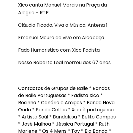
Xico canta Manuel Morais na Praça da
Alegria – RTP
Cláudia Picado, Viva a Música, Antena 1
Emanuel Moura ao vivo em Alcobaça
Fado Humoristico com Xico Fadista
Nosso Roberto Leal morreu aos 67 anos
Contactos de Grupos de Baile
*
Bandas
de Baile Portuguesas
*
Fadista Xico
*
Rosinha
*
Canário e Amigos
*
Banda Nova
Onda
*
Banda Celtas
*
Xico à portuguesa
*
Artista Saúl
*
Bandalusa
*
Belito Campos
*
José Malhoa
*
Jéssica Portugal
*
Ruth
Marlene
*
Os 4 Mens
*
Toy
*
Big Banda
*