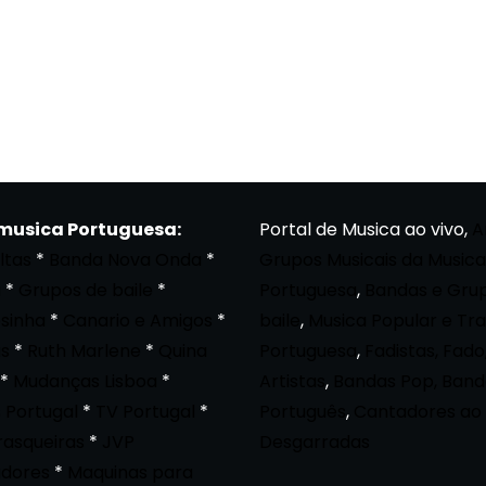
 musica Portuguesa:
Portal de Musica ao vivo,
A
ltas
*
Banda Nova Onda
*
Grupos Musicais da Musica
a
*
Grupos de baile
*
Portuguesa
,
Bandas e Gru
osinha
*
Canario e Amigos
*
baile
,
Musica Popular e Tra
s
*
Ruth Marlene
*
Quina
Portuguesa
,
Fadistas, Fado
*
Mudanças Lisboa
*
Artistas
,
Bandas Pop, Band
 Portugal
*
TV Portugal
*
Português
,
Cantadores ao 
rasqueiras
*
JVP
Desgarradas
dores
*
Maquinas para