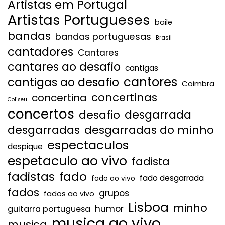
Artistas em Portugal
Artistas Portugueses
baile
bandas
bandas portuguesas
Brasil
cantadores
Cantares
cantares ao desafio
cantigas
cantores
cantigas ao desafio
Coimbra
concertinas
concertina
Coliseu
concertos
desgarrada
desafio
desgarradas
desgarradas do minho
espectaculos
despique
espetaculo ao vivo
fadista
fadistas
fado
fado desgarrada
fado ao vivo
fados
grupos
fados ao vivo
Lisboa
minho
humor
guitarra portuguesa
musica ao vivo
musica