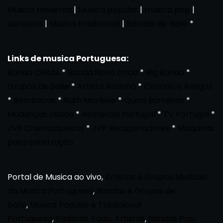
Musica Moderna
|
Musica popular
|
musica pop
|
sucessos
|
Musica tradicional
|
Bandas de Baile
*
Links de musica Portuguesa:
Banda Celtas
*
Banda Nova Onda
*
Big Banda
*
Grupos de baile
*
Artista Rosinha
*
Canario e Amigos
*
Bombocas
*
Ruth Marlene
*
Quina Barreiros
*
Mudanças Lisboa
*
Removals Portugal
*
TV Portugal
*
JVP Churrasqueiras
*
JVP Recuperadores
*
Maquinas
para construção
Portal de Musica ao vivo,
Artistas e Grupos Musicais
da Musica Portuguesa
,
Bandas e Grupos de
baile
,
Musica Popular e Tradicional
Portuguesa
,
Fadistas, Fado, Artistas
,
Bandas Pop,