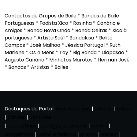
Contactos de Grupos de Baile
*
Bandas de Baile
Portuguesas
*
Fadista Xico
*
Rosinha
*
Canário e
Amigos
*
Banda Nova Onda
*
Banda Celtas
*
Xico à
portuguesa
*
Artista Saúl
*
Bandalusa
*
Belito
Campos
*
José Malhoa
*
Jéssica Portugal
*
Ruth
Marlene
*
Os 4 Mens
*
Toy
*
Big Banda
*
Diapasão
*
Augusto Canário
*
Minhotos Marotos
*
Herman José
*
Bandas
*
Artistas
*
Bailes
Destaques do Portal:
Acordeonistas
|
artistas
|
bailes
|
bandas
|
cantores
|
concertinas
|
cantigas ao desafio
|
covers
|
Desgarrada
|
Fados e fadistas
|
grupos
|
Humor
|