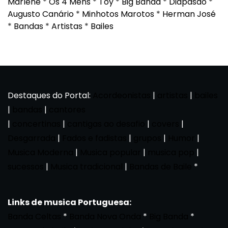
Marlene
*
Os 4 Mens
*
Toy
*
Big Banda
*
Diapasão
*
Augusto Canário
*
Minhotos Marotos
*
Herman José
*
Bandas
*
Artistas
*
Bailes
Destaques do Portal:
Acordeonistas
|
artistas
|
bailes
|
bandas
|
cantores
|
concertinas
|
cantigas ao desafio
|
covers
|
Desgarrada
|
Fados e fadistas
|
grupos
|
Humor
|
Musica Moderna
|
Musica popular
|
musica pop
|
sucessos
|
Musica tradicional
|
Bandas de Baile
*
Links de musica Portuguesa:
Banda Celtas
*
Banda Nova Onda
*
Big Banda
*