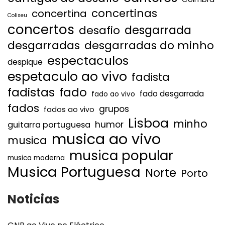
concertinas
concertina
Coliseu
concertos
desgarrada
desafio
desgarradas
desgarradas do minho
espectaculos
despique
espetaculo ao vivo
fadista
fadistas
fado
fado desgarrada
fado ao vivo
fados
grupos
fados ao vivo
Lisboa
minho
humor
guitarra portuguesa
musica ao vivo
musica
musica popular
musica moderna
Musica Portuguesa
Norte
Porto
Noticias