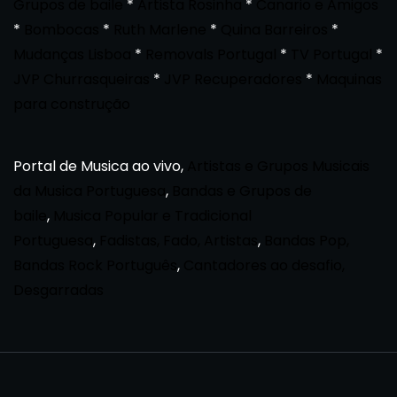
Grupos de baile
*
Artista Rosinha
*
Canario e Amigos
*
Bombocas
*
Ruth Marlene
*
Quina Barreiros
*
Mudanças Lisboa
*
Removals Portugal
*
TV Portugal
*
JVP Churrasqueiras
*
JVP Recuperadores
*
Maquinas
para construção
Portal de Musica ao vivo,
Artistas e Grupos Musicais
da Musica Portuguesa
,
Bandas e Grupos de
baile
,
Musica Popular e Tradicional
Portuguesa
,
Fadistas, Fado, Artistas
,
Bandas Pop,
Bandas Rock Português
,
Cantadores ao desafio,
Desgarradas