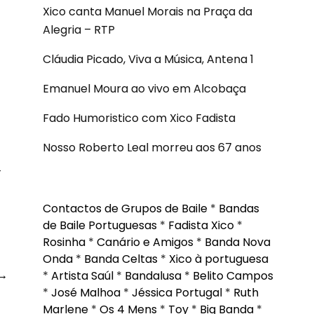
Xico canta Manuel Morais na Praça da
Alegria – RTP
Cláudia Picado, Viva a Música, Antena 1
Emanuel Moura ao vivo em Alcobaça
Fado Humoristico com Xico Fadista
Nosso Roberto Leal morreu aos 67 anos
-
Contactos de Grupos de Baile
*
Bandas
de Baile Portuguesas
*
Fadista Xico
*
Rosinha
*
Canário e Amigos
*
Banda Nova
Onda
*
Banda Celtas
*
Xico à portuguesa
→
*
Artista Saúl
*
Bandalusa
*
Belito Campos
*
José Malhoa
*
Jéssica Portugal
*
Ruth
Marlene
*
Os 4 Mens
*
Toy
*
Big Banda
*