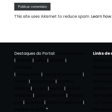
This site uses Akismet to reduce spam.
Learn how
Destaques do Portal:
Acordeonistas
Links de
|
artistas
|
bailes
|
bandas
|
Banda Ce
cantores
Big Band
|
concertinas
|
cantigas ao desafio
|
Artista R
covers
|
Desgarrada
|
Fados e
Bomboca
fadistas
|
grupos
|
Humor
|
Musica
Barreiros
Moderna
|
Musica popular
|
musica
Removals
pop
|
sucessos
|
Musica tradicional
|
JVP Chur
Bandas de Baile
*
Recupera