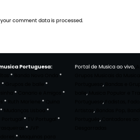
 your comment data is processed.
 musica Portuguesa:
Portal de Musica ao vivo,
A
ltas
*
Banda Nova Onda
*
Grupos Musicais da Musica
a
*
Grupos de baile
*
Portuguesa
,
Bandas e Gru
osinha
*
Canario e Amigos
*
baile
,
Musica Popular e Tra
s
*
Ruth Marlene
*
Quina
Portuguesa
,
Fadistas, Fado
*
Mudanças Lisboa
*
Artistas
,
Bandas Pop, Band
 Portugal
*
TV Portugal
*
Português
,
Cantadores ao 
rasqueiras
*
JVP
Desgarradas
dores
*
Maquinas para