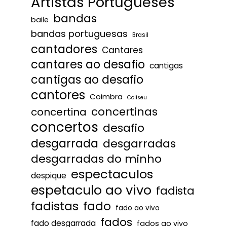
Artistas Portugueses
bandas
baile
bandas portuguesas
Brasil
cantadores
Cantares
cantares ao desafio
cantigas
cantigas ao desafio
cantores
Coimbra
Coliseu
concertinas
concertina
concertos
desafio
desgarrada
desgarradas
desgarradas do minho
espectaculos
despique
espetaculo ao vivo
fadista
fadistas
fado
fado ao vivo
fados
fado desgarrada
fados ao vivo