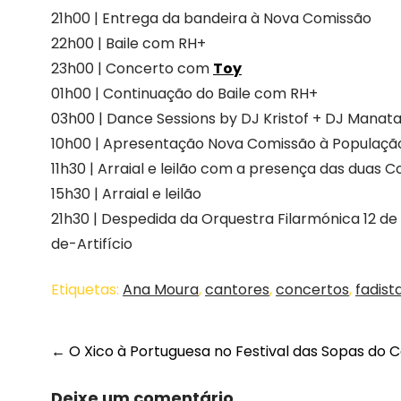
21h00 | Entrega da bandeira à Nova Comissão
22h00 | Baile com RH+
23h00 | Concerto com
Toy
01h00 | Continuação do Baile com RH+
03h00 | Dance Sessions by DJ Kristof + DJ Manata
10h00 | Apresentação Nova Comissão à Populaç
11h30 | Arraial e leilão com a presença das duas 
15h30 | Arraial e leilão
21h30 | Despedida da Orquestra Filarmónica 12 d
de-Artifício
Etiquetas:
Ana Moura
,
cantores
,
concertos
,
fadist
←
O Xico à Portuguesa no Festival das Sopas do C
Deixe um comentário