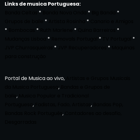
Links de musica Portuguesa:
Banda Celtas
*
Banda Nova Onda
*
Big Banda
*
Grupos de baile
*
Artista Rosinha
*
Canario e Amigos
*
Bombocas
*
Ruth Marlene
*
Quina Barreiros
*
Mudanças Lisboa
*
Removals Portugal
*
TV Portugal
*
JVP Churrasqueiras
*
JVP Recuperadores
*
Maquinas
para construção
Portal de Musica ao vivo,
Artistas e Grupos Musicais
da Musica Portuguesa
,
Bandas e Grupos de
baile
,
Musica Popular e Tradicional
Portuguesa
,
Fadistas, Fado, Artistas
,
Bandas Pop,
Bandas Rock Português
,
Cantadores ao desafio,
Desgarradas