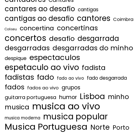
cantares ao desafio
cantigas
cantores
cantigas ao desafio
Coimbra
concertinas
concertina
Coliseu
concertos
desgarrada
desafio
desgarradas
desgarradas do minho
espectaculos
despique
espetaculo ao vivo
fadista
fadistas
fado
fado desgarrada
fado ao vivo
fados
grupos
fados ao vivo
Lisboa
minho
humor
guitarra portuguesa
musica ao vivo
musica
musica popular
musica moderna
Musica Portuguesa
Norte
Porto