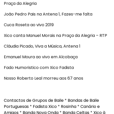
Praça da Alegria
João Pedro Pais na Antena 1, Fazes-me falta
Cuca Roseta ao vivo 2019
Xico canta Manuel Morais na Praça da Alegria – RTP
Cláudia Picado, Viva a Música, Antena 1
Emanuel Moura ao vivo em Alcobaça
Fado Humoristico com Xico Fadista
Nosso Roberto Leal morreu aos 67 anos
Contactos de Grupos de Baile
*
Bandas de Baile
Portuguesas
*
Fadista Xico
*
Rosinha
*
Canário e
Amigos
*
Banda Nova Onda
*
Banda Celtas
*
Xico à