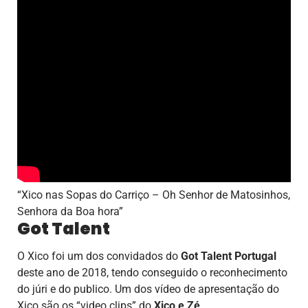
“Xico nas Sopas do Carriço – Oh Senhor de Matosinhos,
Senhora da Boa hora”
Got Talent
O Xico foi um dos convidados do
Got Talent Portugal
deste ano de 2018, tendo conseguido o reconhecimento
do júri e do publico. Um dos vídeo de apresentação do
Xico são os “video clips” do
Xico e Zé