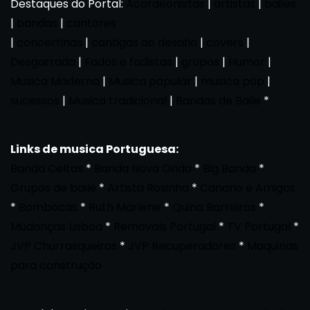
Destaques do Portal:
Acordeonistas
|
artistas
|
bailes
|
bandas
|
cantores
|
concertinas
|
cantigas ao desafio
|
covers
|
Desgarrada
|
Fados e fadistas
|
grupos
|
Humor
|
Musica Moderna
|
Musica popular
|
musica pop
|
sucessos
|
Musica tradicional
|
Bandas de Baile
*
Links de musica Portuguesa:
Banda Celtas
*
Banda Nova Onda
*
Big Banda
*
Grupos de baile
*
Artista Rosinha
*
Canario e Amigos
*
Bombocas
*
Ruth Marlene
*
Quina Barreiros
*
Mudanças Lisboa
*
Removals Portugal
*
TV Portugal
*
JVP Churrasqueiras
*
JVP Recuperadores
*
Maquinas
para construção