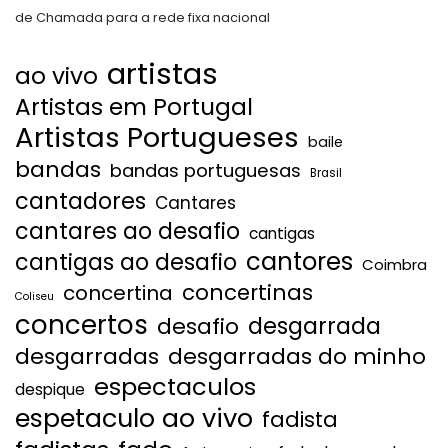
de Chamada para a rede fixa nacional
artistas
ao vivo
Artistas em Portugal
Artistas Portugueses
baile
bandas
bandas portuguesas
Brasil
cantadores
Cantares
cantares ao desafio
cantigas
cantores
cantigas ao desafio
Coimbra
concertinas
concertina
Coliseu
concertos
desgarrada
desafio
desgarradas
desgarradas do minho
espectaculos
despique
espetaculo ao vivo
fadista