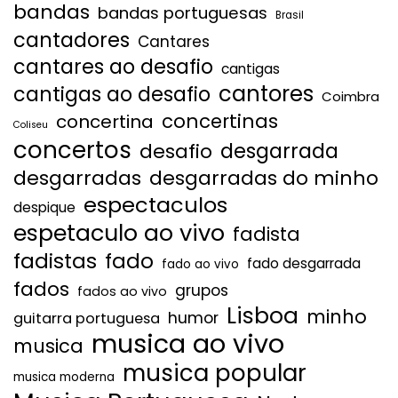
bandas
bandas portuguesas
Brasil
cantadores
Cantares
cantares ao desafio
cantigas
cantores
cantigas ao desafio
Coimbra
concertinas
concertina
Coliseu
concertos
desgarrada
desafio
desgarradas
desgarradas do minho
espectaculos
despique
espetaculo ao vivo
fadista
fadistas
fado
fado desgarrada
fado ao vivo
fados
grupos
fados ao vivo
Lisboa
minho
humor
guitarra portuguesa
musica ao vivo
musica
musica popular
musica moderna