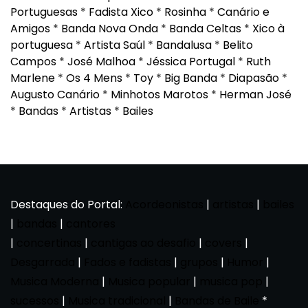
Portuguesas
*
Fadista Xico
*
Rosinha
*
Canário e
Amigos
*
Banda Nova Onda
*
Banda Celtas
*
Xico à
portuguesa
*
Artista Saúl
*
Bandalusa
*
Belito
Campos
*
José Malhoa
*
Jéssica Portugal
*
Ruth
Marlene
*
Os 4 Mens
*
Toy
*
Big Banda
*
Diapasão
*
Augusto Canário
*
Minhotos Marotos
*
Herman José
*
Bandas
*
Artistas
*
Bailes
Destaques do Portal:
Acordeonistas
|
artistas
|
bailes
|
bandas
|
cantores
|
concertinas
|
cantigas ao desafio
|
covers
|
Desgarrada
|
Fados e fadistas
|
grupos
|
Humor
|
Musica Moderna
|
Musica popular
|
musica pop
|
sucessos
|
Musica tradicional
|
Bandas de Baile
*