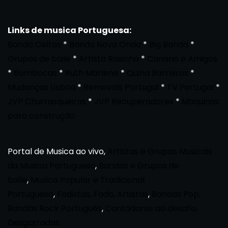
Links de musica Portuguesa:
Banda Celtas
*
Banda Nova Onda
*
Big Banda
*
Grupos de baile
*
Artista Rosinha
*
Canario e Amigos
*
Bombocas
*
Ruth Marlene
*
Quina Barreiros
*
Mudanças Lisboa
*
Removals Portugal
*
TV Portugal
*
JVP Churrasqueiras
*
JVP Recuperadores
*
Maquinas
para construção
Portal de Musica ao vivo,
Artistas e Grupos Musicais
da Musica Portuguesa
,
Bandas e Grupos de
baile
,
Musica Popular e Tradicional
Portuguesa
,
Fadistas, Fado, Artistas
,
Bandas Pop,
Bandas Rock Português
,
Cantadores ao desafio,
Desgarradas