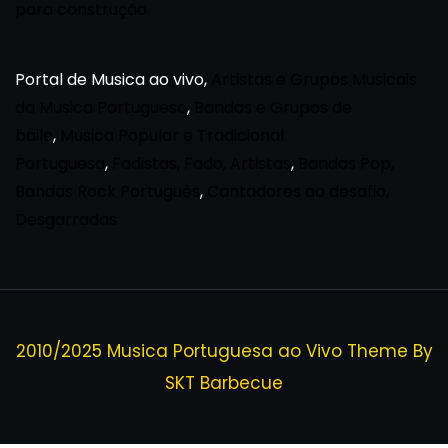
para construção
Portal de Musica ao vivo,
Artistas e Grupos Musicais
da Musica Portuguesa
,
Bandas e Grupos de
baile
,
Musica Popular e Tradicional
Portuguesa
,
Fadistas, Fado, Artistas
,
Bandas Pop,
Bandas Rock Português
,
Cantadores ao desafio,
Desgarradas
2010/2025 Musica Portuguesa ao Vivo Theme By
SKT Barbecue