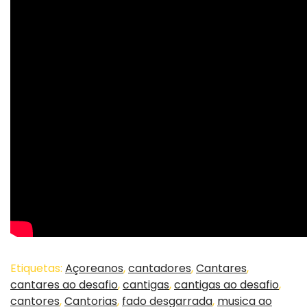
Etiquetas:
Açoreanos
,
cantadores
,
Cantares
,
cantares ao desafio
,
cantigas
,
cantigas ao desafio
,
cantores
,
Cantorias
,
fado desgarrada
,
musica ao