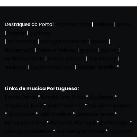
Destaques do Portal:
Acordeonistas
|
artistas
|
bailes
|
bandas
|
cantores
|
concertinas
|
cantigas ao desafio
|
covers
|
Desgarrada
|
Fados e fadistas
|
grupos
|
Humor
|
Musica Moderna
|
Musica popular
|
musica pop
|
sucessos
|
Musica tradicional
|
Bandas de Baile
*
Links de musica Portuguesa:
Banda Celtas
*
Banda Nova Onda
*
Big Banda
*
Grupos de baile
*
Artista Rosinha
*
Canario e Amigos
*
Bombocas
*
Ruth Marlene
*
Quina Barreiros
*
Mudanças Lisboa
*
Removals Portugal
*
TV Portugal
*
JVP Churrasqueiras
*
JVP Recuperadores
*
Maquinas