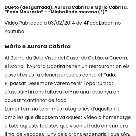
Dueto (desgarrada), Aurora Cabrita e Mário Cabrita,
“Fado Mouraria” – “Minha linda morena (?)”
Video
Publicado a 03/02/2014 de
4FadoLisbon
no
Youtube
Mário e Aurora Cabrita
Al Bairro da Bela Vista del Casal do Cotão, a Cacém,
el Mário i l’Aurora Cabrita tenen un restaurant on els
dissabtes es fa silenci perquè es canta el
Fado
.
El passat Desembre vàrem tenir l’oportunitat
d’assistir-hi i ens faltava fer-ne una ressenya en
aquest “cantinho” de fado.
Lamentem no tenir més fotografies d’aquella nit,
amb les que disposem va aquest vídeo d’homenatge
a tots aquests fadistes que viuen el fado en primera
línia, de vegades lluny dels grans escenaris, i que són,