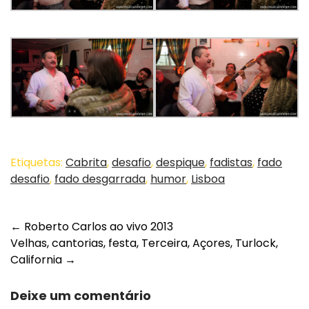
Etiquetas:
Cabrita
,
desafio
,
despique
,
fadistas
,
fado
desafio
,
fado desgarrada
,
humor
,
Lisboa
Post
←
Roberto Carlos ao vivo 2013
Velhas, cantorias, festa, Terceira, Açores, Turlock,
navigation
California
→
Deixe um comentário