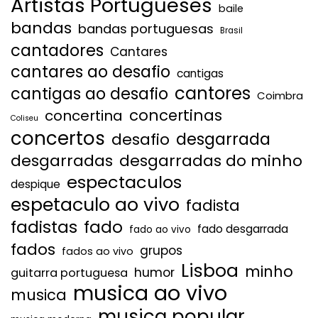
Artistas Portugueses
baile
bandas
bandas portuguesas
Brasil
cantadores
Cantares
cantares ao desafio
cantigas
cantores
cantigas ao desafio
Coimbra
concertinas
concertina
Coliseu
concertos
desgarrada
desafio
desgarradas
desgarradas do minho
espectaculos
despique
espetaculo ao vivo
fadista
fadistas
fado
fado desgarrada
fado ao vivo
fados
grupos
fados ao vivo
Lisboa
minho
humor
guitarra portuguesa
musica ao vivo
musica
musica popular