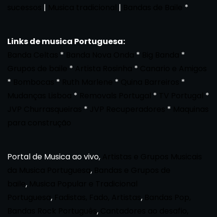
sucessos
|
Musica tradicional
|
Bandas de Baile
*
Links de musica Portuguesa:
Banda Celtas
*
Banda Nova Onda
*
Big Banda
*
Grupos de baile
*
Artista Rosinha
*
Canario e Amigos
*
Bombocas
*
Ruth Marlene
*
Quina Barreiros
*
Mudanças Lisboa
*
Removals Portugal
*
TV Portugal
*
JVP Churrasqueiras
*
JVP Recuperadores
*
Maquinas
para construção
Portal de Musica ao vivo,
Artistas e Grupos Musicais
da Musica Portuguesa
,
Bandas e Grupos de
baile
,
Musica Popular e Tradicional
Portuguesa
,
Fadistas, Fado, Artistas
,
Bandas Pop,
Bandas Rock Português
,
Cantadores ao desafio,