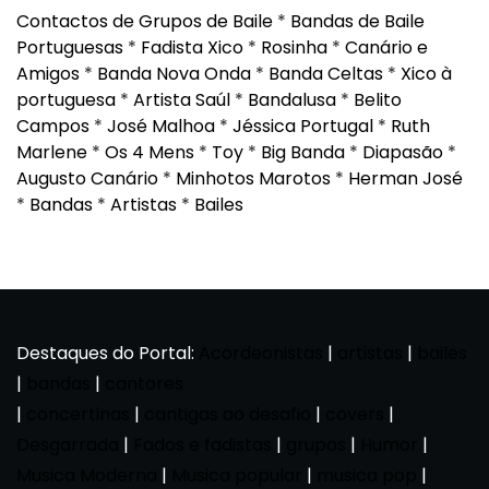
Contactos de Grupos de Baile
*
Bandas de Baile
Portuguesas
*
Fadista Xico
*
Rosinha
*
Canário e
Amigos
*
Banda Nova Onda
*
Banda Celtas
*
Xico à
portuguesa
*
Artista Saúl
*
Bandalusa
*
Belito
Campos
*
José Malhoa
*
Jéssica Portugal
*
Ruth
Marlene
*
Os 4 Mens
*
Toy
*
Big Banda
*
Diapasão
*
Augusto Canário
*
Minhotos Marotos
*
Herman José
*
Bandas
*
Artistas
*
Bailes
Destaques do Portal:
Acordeonistas
|
artistas
|
bailes
|
bandas
|
cantores
|
concertinas
|
cantigas ao desafio
|
covers
|
Desgarrada
|
Fados e fadistas
|
grupos
|
Humor
|
Musica Moderna
|
Musica popular
|
musica pop
|