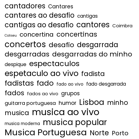
cantadores
Cantares
cantares ao desafio
cantigas
cantores
cantigas ao desafio
Coimbra
concertinas
concertina
Coliseu
concertos
desgarrada
desafio
desgarradas
desgarradas do minho
espectaculos
despique
espetaculo ao vivo
fadista
fadistas
fado
fado desgarrada
fado ao vivo
fados
grupos
fados ao vivo
Lisboa
minho
humor
guitarra portuguesa
musica ao vivo
musica
musica popular
musica moderna
Musica Portuguesa
Norte
Porto