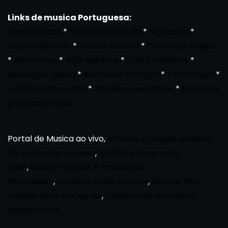
Links de musica Portuguesa:
Banda Celtas
*
Banda Nova Onda
*
Big Banda
*
Grupos de baile
*
Artista Rosinha
*
Canario e Amigos
*
Bombocas
*
Ruth Marlene
*
Quina Barreiros
*
Mudanças Lisboa
*
Removals Portugal
*
TV Portugal
*
JVP Churrasqueiras
*
JVP Recuperadores
*
Maquinas
para construção
Portal de Musica ao vivo,
Artistas e Grupos Musicais
da Musica Portuguesa
,
Bandas e Grupos de
baile
,
Musica Popular e Tradicional
Portuguesa
,
Fadistas, Fado, Artistas
,
Bandas Pop,
Bandas Rock Português
,
Cantadores ao desafio,
Desgarradas