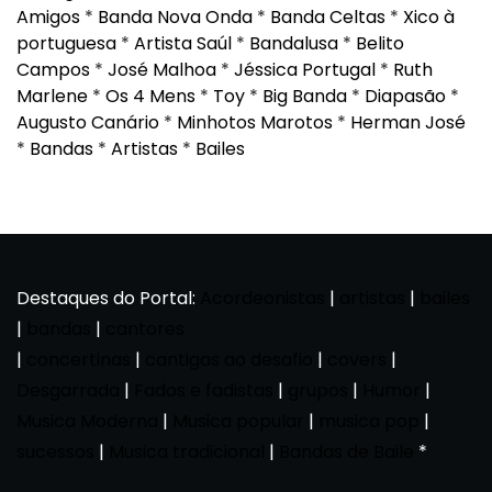
Amigos
*
Banda Nova Onda
*
Banda Celtas
*
Xico à
portuguesa
*
Artista Saúl
*
Bandalusa
*
Belito
Campos
*
José Malhoa
*
Jéssica Portugal
*
Ruth
Marlene
*
Os 4 Mens
*
Toy
*
Big Banda
*
Diapasão
*
Augusto Canário
*
Minhotos Marotos
*
Herman José
*
Bandas
*
Artistas
*
Bailes
Destaques do Portal:
Acordeonistas
|
artistas
|
bailes
|
bandas
|
cantores
|
concertinas
|
cantigas ao desafio
|
covers
|
Desgarrada
|
Fados e fadistas
|
grupos
|
Humor
|
Musica Moderna
|
Musica popular
|
musica pop
|
sucessos
|
Musica tradicional
|
Bandas de Baile
*