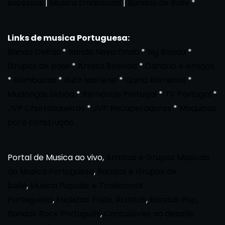
sucessos
|
Musica tradicional
|
Bandas de Baile
*
Links de musica Portuguesa:
Banda Celtas
*
Banda Nova Onda
*
Big Banda
*
Grupos de baile
*
Artista Rosinha
*
Canario e Amigos
*
Bombocas
*
Ruth Marlene
*
Quina Barreiros
*
Mudanças Lisboa
*
Removals Portugal
*
TV Portugal
*
JVP Churrasqueiras
*
JVP Recuperadores
*
Maquinas
para construção
Portal de Musica ao vivo,
Artistas e Grupos Musicais
da Musica Portuguesa
,
Bandas e Grupos de
baile
,
Musica Popular e Tradicional
Portuguesa
,
Fadistas, Fado, Artistas
,
Bandas Pop,
Bandas Rock Português
,
Cantadores ao desafio,