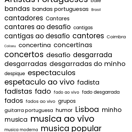
baile
bandas
bandas portuguesas
Brasil
cantadores
Cantares
cantares ao desafio
cantigas
cantores
cantigas ao desafio
Coimbra
concertinas
concertina
Coliseu
concertos
desgarrada
desafio
desgarradas
desgarradas do minho
espectaculos
despique
espetaculo ao vivo
fadista
fadistas
fado
fado desgarrada
fado ao vivo
fados
grupos
fados ao vivo
Lisboa
minho
humor
guitarra portuguesa
musica ao vivo
musica
musica popular
musica moderna