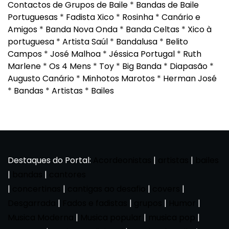
Contactos de Grupos de Baile
*
Bandas de Baile
Portuguesas
*
Fadista Xico
*
Rosinha
*
Canário e
Amigos
*
Banda Nova Onda
*
Banda Celtas
*
Xico à
portuguesa
*
Artista Saúl
*
Bandalusa
*
Belito
Campos
*
José Malhoa
*
Jéssica Portugal
*
Ruth
Marlene
*
Os 4 Mens
*
Toy
*
Big Banda
*
Diapasão
*
Augusto Canário
*
Minhotos Marotos
*
Herman José
*
Bandas
*
Artistas
*
Bailes
Destaques do Portal:
Acordeonistas
|
artistas
|
bailes
|
bandas
|
cantores
|
concertinas
|
cantigas ao desafio
|
covers
|
Desgarrada
|
Fados e fadistas
|
grupos
|
Humor
|
Musica Moderna
|
Musica popular
|
musica pop
|