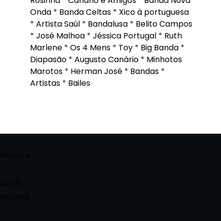
Rosinha
*
Canário e Amigos
*
Banda Nova
Onda
*
Banda Celtas
*
Xico à portuguesa
*
Artista Saúl
*
Bandalusa
*
Belito Campos
*
José Malhoa
*
Jéssica Portugal
*
Ruth
Marlene
*
Os 4 Mens
*
Toy
*
Big Banda
*
Diapasão
*
Augusto Canário
*
Minhotos
Marotos
*
Herman José
*
Bandas
*
Artistas
*
Bailes
rtistas e
pos de
dicional
,