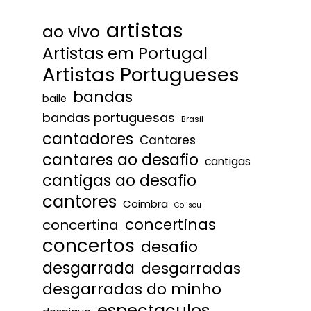
artistas
ao vivo
Artistas em Portugal
Artistas Portugueses
bandas
baile
bandas portuguesas
Brasil
cantadores
Cantares
cantares ao desafio
cantigas
cantigas ao desafio
cantores
Coimbra
Coliseu
concertinas
concertina
concertos
desafio
desgarrada
desgarradas
desgarradas do minho
espectaculos