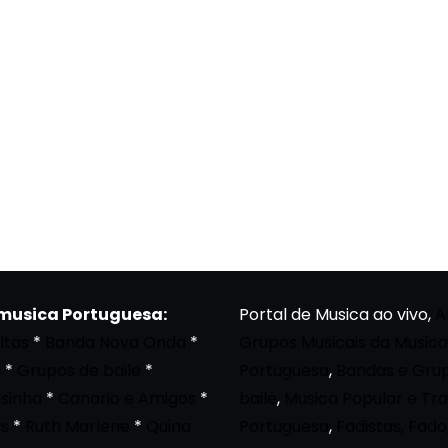
 musica Portuguesa:
Portal de Musica ao vivo,
A
ltas
*
Banda Nova Onda
*
Grupos Musicais da Musica
a
*
Grupos de baile
*
Portuguesa
,
Bandas e Gru
osinha
*
Canario e Amigos
*
baile
,
Musica Popular e Tra
s
*
Ruth Marlene
*
Quina
Portuguesa
,
Fadistas, Fado