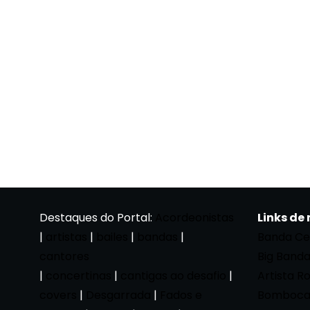
Destaques do Portal:
Acordeonistas
Links de
|
artistas
|
bailes
|
bandas
|
Banda Ce
cantores
Big Band
|
concertinas
|
cantigas ao desafio
|
Artista R
covers
|
Desgarrada
|
Fados e
Bomboca