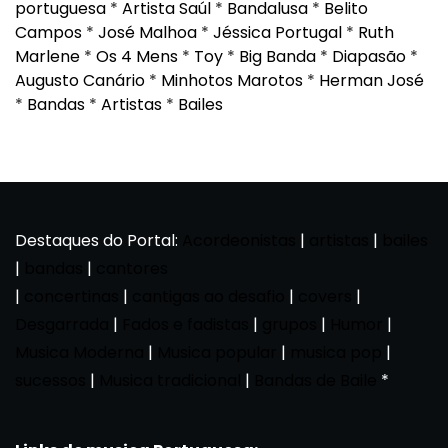
portuguesa
*
Artista Saúl
*
Bandalusa
*
Belito
Campos
*
José Malhoa
*
Jéssica Portugal
*
Ruth
Marlene
*
Os 4 Mens
*
Toy
*
Big Banda
*
Diapasão
*
Augusto Canário
*
Minhotos Marotos
*
Herman José
*
Bandas
*
Artistas
*
Bailes
Destaques do Portal:
Acordeonistas
|
artistas
|
bailes
|
bandas
|
cantores
|
concertinas
|
cantigas ao desafio
|
covers
|
Desgarrada
|
Fados e fadistas
|
grupos
|
Humor
|
Musica Moderna
|
Musica popular
|
musica pop
|
sucessos
|
Musica tradicional
|
Bandas de Baile
*