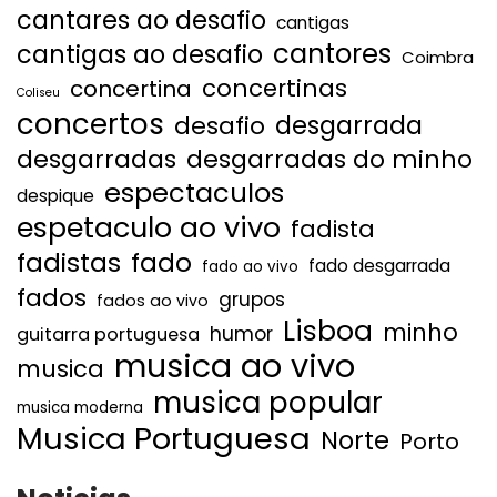
cantares ao desafio
cantigas
cantores
cantigas ao desafio
Coimbra
concertinas
concertina
Coliseu
concertos
desgarrada
desafio
desgarradas
desgarradas do minho
espectaculos
despique
espetaculo ao vivo
fadista
fadistas
fado
fado desgarrada
fado ao vivo
fados
grupos
fados ao vivo
Lisboa
minho
humor
guitarra portuguesa
musica ao vivo
musica
musica popular
musica moderna
Musica Portuguesa
Norte
Porto