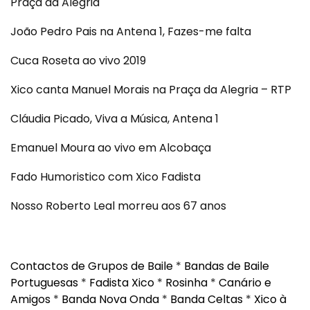
Praça da Alegria
João Pedro Pais na Antena 1, Fazes-me falta
Cuca Roseta ao vivo 2019
Xico canta Manuel Morais na Praça da Alegria – RTP
Cláudia Picado, Viva a Música, Antena 1
Emanuel Moura ao vivo em Alcobaça
Fado Humoristico com Xico Fadista
Nosso Roberto Leal morreu aos 67 anos
Contactos de Grupos de Baile
*
Bandas de Baile
Portuguesas
*
Fadista Xico
*
Rosinha
*
Canário e
Amigos
*
Banda Nova Onda
*
Banda Celtas
*
Xico à