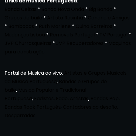
Links de musica Portuguesa:
Banda Celtas
*
Banda Nova Onda
*
Big Banda
*
Grupos de baile
*
Artista Rosinha
*
Canario e Amigos
*
Bombocas
*
Ruth Marlene
*
Quina Barreiros
*
Mudanças Lisboa
*
Removals Portugal
*
TV Portugal
*
JVP Churrasqueiras
*
JVP Recuperadores
*
Maquinas
para construção
Portal de Musica ao vivo,
Artistas e Grupos Musicais
da Musica Portuguesa
,
Bandas e Grupos de
baile
,
Musica Popular e Tradicional
Portuguesa
,
Fadistas, Fado, Artistas
,
Bandas Pop,
Bandas Rock Português
,
Cantadores ao desafio,
Desgarradas