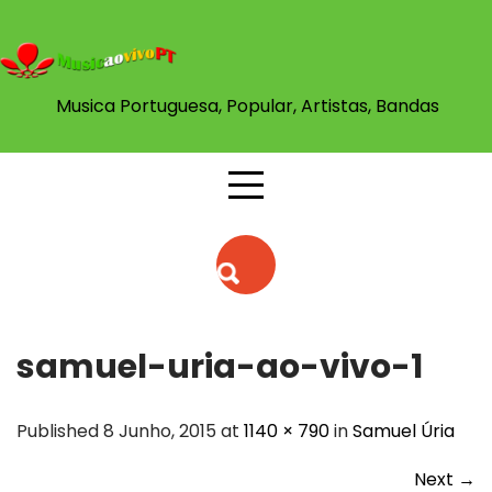
Skip
to
content
Musica Portuguesa, Popular, Artistas, Bandas
samuel-uria-ao-vivo-1
Published 8 Junho, 2015 at
1140 × 790
in
Samuel Úria
Next
→