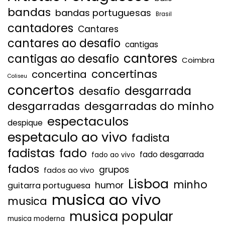
bandas
bandas portuguesas
Brasil
cantadores
Cantares
cantares ao desafio
cantigas
cantores
cantigas ao desafio
Coimbra
concertinas
concertina
Coliseu
concertos
desgarrada
desafio
desgarradas
desgarradas do minho
espectaculos
despique
espetaculo ao vivo
fadista
fadistas
fado
fado desgarrada
fado ao vivo
fados
grupos
fados ao vivo
Lisboa
minho
humor
guitarra portuguesa
musica ao vivo
musica
musica popular
musica moderna