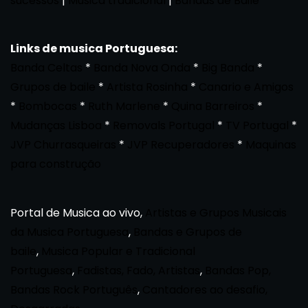
sucessos
|
Musica tradicional
|
Bandas de Baile
*
Links de musica Portuguesa:
Banda Celtas
*
Banda Nova Onda
*
Big Banda
*
Grupos de baile
*
Artista Rosinha
*
Canario e Amigos
*
Bombocas
*
Ruth Marlene
*
Quina Barreiros
*
Mudanças Lisboa
*
Removals Portugal
*
TV Portugal
*
JVP Churrasqueiras
*
JVP Recuperadores
*
Maquinas
para construção
Portal de Musica ao vivo,
Artistas e Grupos Musicais
da Musica Portuguesa
,
Bandas e Grupos de
baile
,
Musica Popular e Tradicional
Portuguesa
,
Fadistas, Fado, Artistas
,
Bandas Pop,
Bandas Rock Português
,
Cantadores ao desafio,