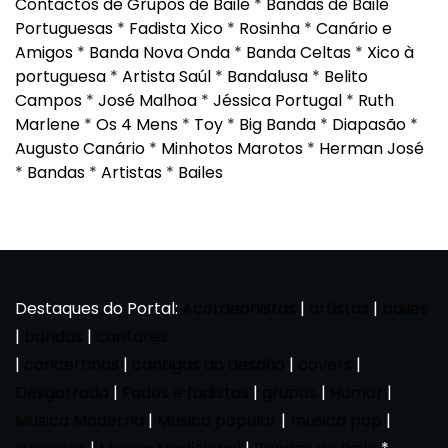
Contactos de Grupos de Baile
*
Bandas de Baile
Portuguesas
*
Fadista Xico
*
Rosinha
*
Canário e
Amigos
*
Banda Nova Onda
*
Banda Celtas
*
Xico à
portuguesa
*
Artista Saúl
*
Bandalusa
*
Belito
Campos
*
José Malhoa
*
Jéssica Portugal
*
Ruth
Marlene
*
Os 4 Mens
*
Toy
*
Big Banda
*
Diapasão
*
Augusto Canário
*
Minhotos Marotos
*
Herman José
*
Bandas
*
Artistas
*
Bailes
Destaques do Portal:
Acordeonistas
|
artistas
|
bailes
|
bandas
|
cantores
|
concertinas
|
cantigas ao desafio
|
covers
|
Desgarrada
|
Fados e fadistas
|
grupos
|
Humor
|
Musica Moderna
|
Musica popular
|
musica pop
|