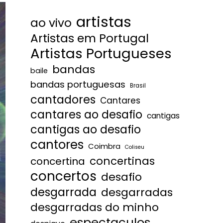
artistas
ao vivo
Artistas em Portugal
Artistas Portugueses
bandas
baile
bandas portuguesas
Brasil
cantadores
Cantares
cantares ao desafio
cantigas
cantigas ao desafio
cantores
Coimbra
Coliseu
concertinas
concertina
concertos
desafio
desgarrada
desgarradas
desgarradas do minho
espectaculos