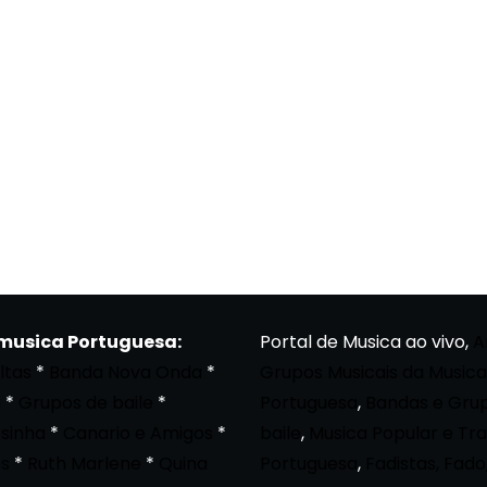
 musica Portuguesa:
Portal de Musica ao vivo,
A
ltas
*
Banda Nova Onda
*
Grupos Musicais da Musica
a
*
Grupos de baile
*
Portuguesa
,
Bandas e Gru
osinha
*
Canario e Amigos
*
baile
,
Musica Popular e Tra
s
*
Ruth Marlene
*
Quina
Portuguesa
,
Fadistas, Fado