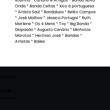
Rosinha
*
Canário e Amigos
*
Banda Nova
Onda
*
Banda Celtas
*
Xico à portuguesa
*
Artista Saúl
*
Bandalusa
*
Belito Campos
*
José Malhoa
*
Jéssica Portugal
*
Ruth
Marlene
*
Os 4 Mens
*
Toy
*
Big Banda
*
Diapasão
*
Augusto Canário
*
Minhotos
Marotos
*
Herman José
*
Bandas
*
Artistas
*
Bailes
rtistas e
pos de
dicional
,