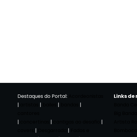
Destaques do Portal:
Acordeonistas
Links de
|
artistas
|
bailes
|
bandas
|
Banda Ce
cantores
Big Band
|
concertinas
|
cantigas ao desafio
|
Artista R
covers
|
Desgarrada
|
Fados e
Bomboca