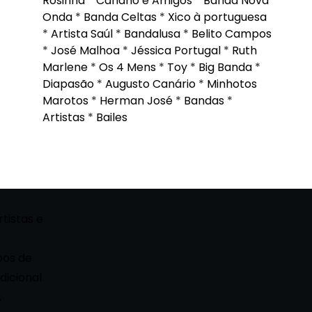
Rosinha
*
Canário e Amigos
*
Banda Nova
Onda
*
Banda Celtas
*
Xico à portuguesa
*
Artista Saúl
*
Bandalusa
*
Belito Campos
*
José Malhoa
*
Jéssica Portugal
*
Ruth
Marlene
*
Os 4 Mens
*
Toy
*
Big Banda
*
Diapasão
*
Augusto Canário
*
Minhotos
Marotos
*
Herman José
*
Bandas
*
Artistas
*
Bailes
rtistas e
pos de
dicional
,