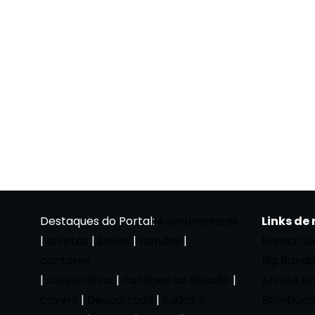
Destaques do Portal:
Acordeonistas
Links de
|
artistas
|
bailes
|
bandas
|
Banda Ce
cantores
Big Band
|
concertinas
|
cantigas ao desafio
|
Artista R
covers
|
Desgarrada
|
Fados e
Bomboca