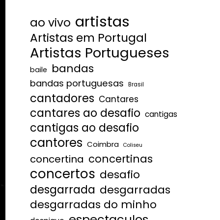
artistas
ao vivo
Artistas em Portugal
Artistas Portugueses
bandas
baile
bandas portuguesas
Brasil
cantadores
Cantares
cantares ao desafio
cantigas
cantigas ao desafio
cantores
Coimbra
Coliseu
concertinas
concertina
concertos
desafio
desgarrada
desgarradas
desgarradas do minho
espectaculos