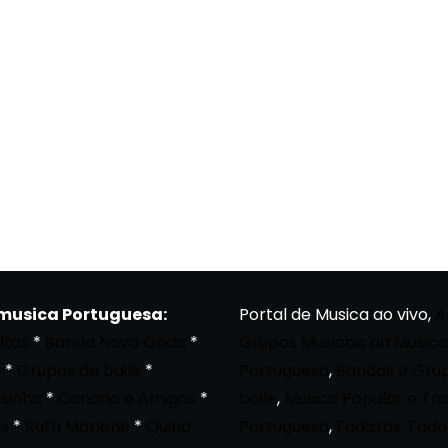
 musica Portuguesa:
Portal de Musica ao vivo,
A
ltas
*
Banda Nova Onda
*
Grupos Musicais da Musica
a
*
Grupos de baile
*
Portuguesa
,
Bandas e Gru
osinha
*
Canario e Amigos
*
baile
,
Musica Popular e Tra
s
*
Ruth Marlene
*
Quina
Portuguesa
,
Fadistas, Fado