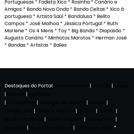
Portuguesas
*
Fadista Xico
*
Rosinha
*
Canário e
Amigos
*
Banda Nova Onda
*
Banda Celtas
*
Xico à
portuguesa
*
Artista Saúl
*
Bandalusa
*
Belito
Campos
*
José Malhoa
*
Jéssica Portugal
*
Ruth
Marlene
*
Os 4 Mens
*
Toy
*
Big Banda
*
Diapasão
*
Augusto Canário
*
Minhotos Marotos
*
Herman José
*
Bandas
*
Artistas
*
Bailes
Destaques do Portal:
Acordeonistas
|
artistas
|
bailes
|
bandas
|
cantores
|
concertinas
|
cantigas ao desafio
|
covers
|
Desgarrada
|
Fados e fadistas
|
grupos
|
Humor
|
Musica Moderna
|
Musica popular
|
musica pop
|
sucessos
|
Musica tradicional
|
Bandas de Baile
*