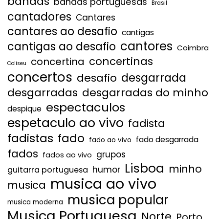
bandas
bandas portuguesas
Brasil
cantadores
Cantares
cantares ao desafio
cantigas
cantores
cantigas ao desafio
Coimbra
concertinas
concertina
Coliseu
concertos
desgarrada
desafio
desgarradas
desgarradas do minho
espectaculos
despique
espetaculo ao vivo
fadista
fadistas
fado
fado desgarrada
fado ao vivo
fados
grupos
fados ao vivo
Lisboa
minho
humor
guitarra portuguesa
musica ao vivo
musica
musica popular
musica moderna
Musica Portuguesa
Norte
Porto