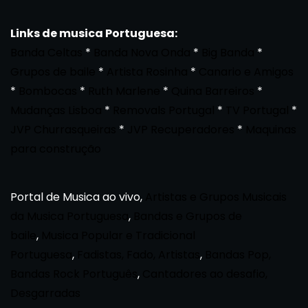
Links de musica Portuguesa:
Banda Celtas
*
Banda Nova Onda
*
Big Banda
*
Grupos de baile
*
Artista Rosinha
*
Canario e Amigos
*
Bombocas
*
Ruth Marlene
*
Quina Barreiros
*
Mudanças Lisboa
*
Removals Portugal
*
TV Portugal
*
JVP Churrasqueiras
*
JVP Recuperadores
*
Maquinas
para construção
Portal de Musica ao vivo,
Artistas e Grupos Musicais
da Musica Portuguesa
,
Bandas e Grupos de
baile
,
Musica Popular e Tradicional
Portuguesa
,
Fadistas, Fado, Artistas
,
Bandas Pop,
Bandas Rock Português
,
Cantadores ao desafio,
Desgarradas