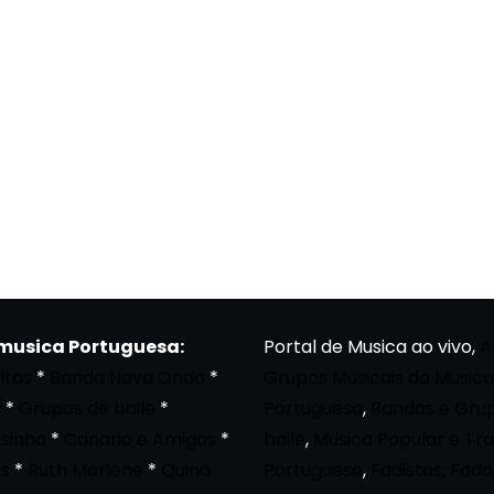
 musica Portuguesa:
Portal de Musica ao vivo,
A
ltas
*
Banda Nova Onda
*
Grupos Musicais da Musica
a
*
Grupos de baile
*
Portuguesa
,
Bandas e Gru
osinha
*
Canario e Amigos
*
baile
,
Musica Popular e Tra
s
*
Ruth Marlene
*
Quina
Portuguesa
,
Fadistas, Fado