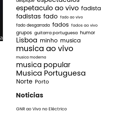
despique
espetaculo ao vivo
fadista
fadistas
fado
fado ao vivo
fados
fado desgarrada
fados ao vivo
humor
grupos
guitarra portuguesa
Lisboa
minho
musica
musica ao vivo
musica moderna
musica popular
Musica Portuguesa
Norte
Porto
Noticias
GNR ao Vivo no Eléctrico