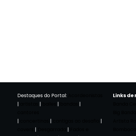
Destaques do Portal:
Acordeonistas
Links de
|
artistas
|
bailes
|
bandas
|
Banda Ce
cantores
Big Band
|
concertinas
|
cantigas ao desafio
|
Artista R
covers
|
Desgarrada
|
Fados e
Bomboca