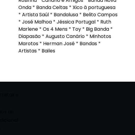
Rosinha
*
Canário e Amigos
*
Banda Nova
Onda
*
Banda Celtas
*
Xico à portuguesa
*
Artista Saúl
*
Bandalusa
*
Belito Campos
*
José Malhoa
*
Jéssica Portugal
*
Ruth
Marlene
*
Os 4 Mens
*
Toy
*
Big Banda
*
Diapasão
*
Augusto Canário
*
Minhotos
Marotos
*
Herman José
*
Bandas
*
Artistas
*
Bailes
rtistas e
pos de
dicional
,