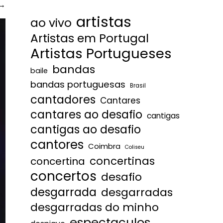
→
artistas
ao vivo
Artistas em Portugal
Artistas Portugueses
bandas
baile
bandas portuguesas
Brasil
cantadores
Cantares
cantares ao desafio
cantigas
cantigas ao desafio
cantores
Coimbra
Coliseu
concertinas
concertina
concertos
desafio
desgarrada
desgarradas
desgarradas do minho
espectaculos