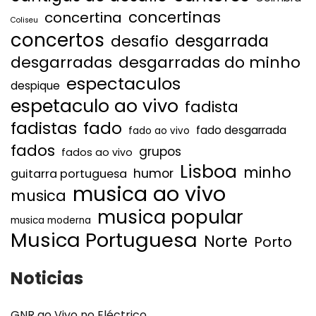
concertinas
concertina
Coliseu
concertos
desgarrada
desafio
desgarradas
desgarradas do minho
espectaculos
despique
espetaculo ao vivo
fadista
fadistas
fado
fado desgarrada
fado ao vivo
fados
grupos
fados ao vivo
Lisboa
minho
humor
guitarra portuguesa
musica ao vivo
musica
musica popular
musica moderna
Musica Portuguesa
Norte
Porto
Noticias
GNR ao Vivo no Eléctrico