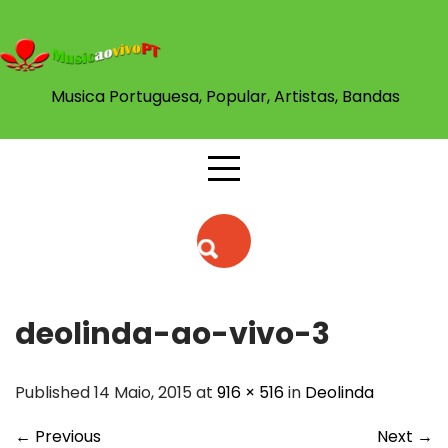
Skip
to
content
Musica Portuguesa, Popular, Artistas, Bandas
deolinda-ao-vivo-3
Published 14 Maio, 2015 at
916 × 516
in
Deolinda
←
Previous
Next
→