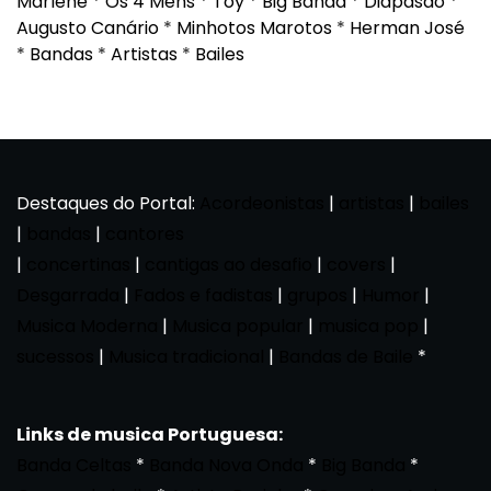
Marlene
*
Os 4 Mens
*
Toy
*
Big Banda
*
Diapasão
*
Augusto Canário
*
Minhotos Marotos
*
Herman José
*
Bandas
*
Artistas
*
Bailes
Destaques do Portal:
Acordeonistas
|
artistas
|
bailes
|
bandas
|
cantores
|
concertinas
|
cantigas ao desafio
|
covers
|
Desgarrada
|
Fados e fadistas
|
grupos
|
Humor
|
Musica Moderna
|
Musica popular
|
musica pop
|
sucessos
|
Musica tradicional
|
Bandas de Baile
*
Links de musica Portuguesa:
Banda Celtas
*
Banda Nova Onda
*
Big Banda
*