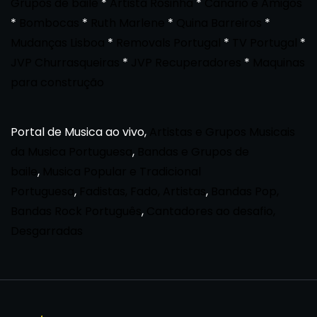
Grupos de baile
*
Artista Rosinha
*
Canario e Amigos
*
Bombocas
*
Ruth Marlene
*
Quina Barreiros
*
Mudanças Lisboa
*
Removals Portugal
*
TV Portugal
*
JVP Churrasqueiras
*
JVP Recuperadores
*
Maquinas
para construção
Portal de Musica ao vivo,
Artistas e Grupos Musicais
da Musica Portuguesa
,
Bandas e Grupos de
baile
,
Musica Popular e Tradicional
Portuguesa
,
Fadistas, Fado, Artistas
,
Bandas Pop,
Bandas Rock Português
,
Cantadores ao desafio,
Desgarradas