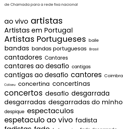
de Chamada para a rede fixa nacional
artistas
ao vivo
Artistas em Portugal
Artistas Portugueses
baile
bandas
bandas portuguesas
Brasil
cantadores
Cantares
cantares ao desafio
cantigas
cantores
cantigas ao desafio
Coimbra
concertinas
concertina
Coliseu
concertos
desgarrada
desafio
desgarradas
desgarradas do minho
espectaculos
despique
espetaculo ao vivo
fadista
fadistas
fado