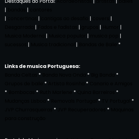
Destaques do Portal:
Acordeonistas
|
artistas
|
bailes
|
bandas
|
cantores
|
concertinas
|
cantigas ao desafio
|
covers
|
Desgarrada
|
Fados e fadistas
|
grupos
|
Humor
|
Musica Moderna
|
Musica popular
|
musica pop
|
sucessos
|
Musica tradicional
|
Bandas de Baile
*
Links de musica Portuguesa:
Banda Celtas
*
Banda Nova Onda
*
Big Banda
*
Grupos de baile
*
Artista Rosinha
*
Canario e Amigos
*
Bombocas
*
Ruth Marlene
*
Quina Barreiros
*
Mudanças Lisboa
*
Removals Portugal
*
TV Portugal
*
JVP Churrasqueiras
*
JVP Recuperadores
*
Maquinas
para construção