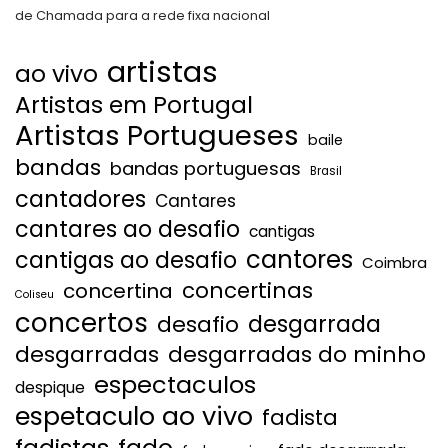
de Chamada para a rede fixa nacional
artistas
ao vivo
Artistas em Portugal
Artistas Portugueses
baile
bandas
bandas portuguesas
Brasil
cantadores
Cantares
cantares ao desafio
cantigas
cantores
cantigas ao desafio
Coimbra
concertinas
concertina
Coliseu
concertos
desgarrada
desafio
desgarradas
desgarradas do minho
espectaculos
despique
espetaculo ao vivo
fadista
fadistas
fado