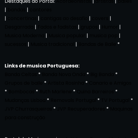
Destaques do Portal:
Acordeonistas
|
artistas
|
bailes
|
bandas
|
cantores
|
concertinas
|
cantigas ao desafio
|
covers
|
Desgarrada
|
Fados e fadistas
|
grupos
|
Humor
|
Musica Moderna
|
Musica popular
|
musica pop
|
sucessos
|
Musica tradicional
|
Bandas de Baile
*
Links de musica Portuguesa:
Banda Celtas
*
Banda Nova Onda
*
Big Banda
*
Grupos de baile
*
Artista Rosinha
*
Canario e Amigos
*
Bombocas
*
Ruth Marlene
*
Quina Barreiros
*
Mudanças Lisboa
*
Removals Portugal
*
TV Portugal
*
JVP Churrasqueiras
*
JVP Recuperadores
*
Maquinas
para construção