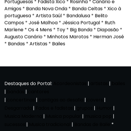
Portuguesas
*
Fadista Xico
*
Rosinha
*
Canário e
Amigos
*
Banda Nova Onda
*
Banda Celtas
*
Xico à
portuguesa
*
Artista Saúl
*
Bandalusa
*
Belito
Campos
*
José Malhoa
*
Jéssica Portugal
*
Ruth
Marlene
*
Os 4 Mens
*
Toy
*
Big Banda
*
Diapasão
*
Augusto Canário
*
Minhotos Marotos
*
Herman José
*
Bandas
*
Artistas
*
Bailes
Destaques do Portal:
Acordeonistas
|
artistas
|
bailes
|
bandas
|
cantores
|
concertinas
|
cantigas ao desafio
|
covers
|
Desgarrada
|
Fados e fadistas
|
grupos
|
Humor
|
Musica Moderna
|
Musica popular
|
musica pop
|
sucessos
|
Musica tradicional
|
Bandas de Baile
*