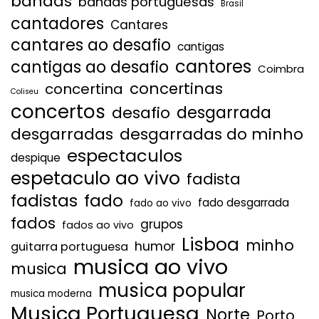
bandas
bandas portuguesas
Brasil
cantadores
Cantares
cantares ao desafio
cantigas
cantores
cantigas ao desafio
Coimbra
concertinas
concertina
Coliseu
concertos
desgarrada
desafio
desgarradas
desgarradas do minho
espectaculos
despique
espetaculo ao vivo
fadista
fadistas
fado
fado desgarrada
fado ao vivo
fados
grupos
fados ao vivo
Lisboa
minho
humor
guitarra portuguesa
musica ao vivo
musica
musica popular
musica moderna
Musica Portuguesa
Norte
Porto