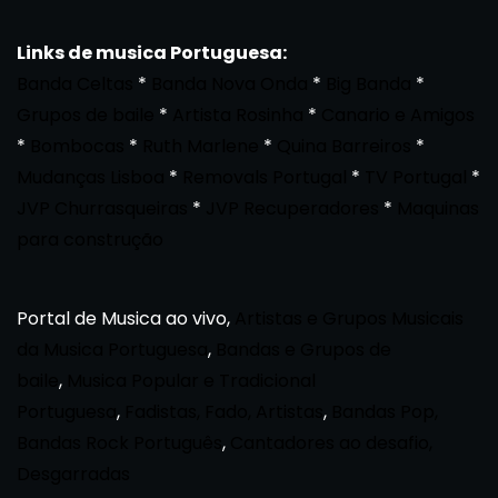
Links de musica Portuguesa:
Banda Celtas
*
Banda Nova Onda
*
Big Banda
*
Grupos de baile
*
Artista Rosinha
*
Canario e Amigos
*
Bombocas
*
Ruth Marlene
*
Quina Barreiros
*
Mudanças Lisboa
*
Removals Portugal
*
TV Portugal
*
JVP Churrasqueiras
*
JVP Recuperadores
*
Maquinas
para construção
Portal de Musica ao vivo,
Artistas e Grupos Musicais
da Musica Portuguesa
,
Bandas e Grupos de
baile
,
Musica Popular e Tradicional
Portuguesa
,
Fadistas, Fado, Artistas
,
Bandas Pop,
Bandas Rock Português
,
Cantadores ao desafio,
Desgarradas