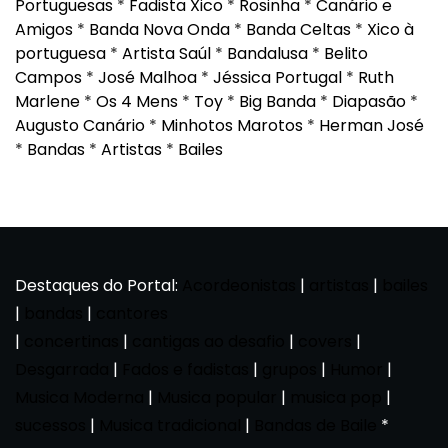
Portuguesas
*
Fadista Xico
*
Rosinha
*
Canário e
Amigos
*
Banda Nova Onda
*
Banda Celtas
*
Xico à
portuguesa
*
Artista Saúl
*
Bandalusa
*
Belito
Campos
*
José Malhoa
*
Jéssica Portugal
*
Ruth
Marlene
*
Os 4 Mens
*
Toy
*
Big Banda
*
Diapasão
*
Augusto Canário
*
Minhotos Marotos
*
Herman José
*
Bandas
*
Artistas
*
Bailes
Destaques do Portal:
Acordeonistas
|
artistas
|
bailes
|
bandas
|
cantores
|
concertinas
|
cantigas ao desafio
|
covers
|
Desgarrada
|
Fados e fadistas
|
grupos
|
Humor
|
Musica Moderna
|
Musica popular
|
musica pop
|
sucessos
|
Musica tradicional
|
Bandas de Baile
*