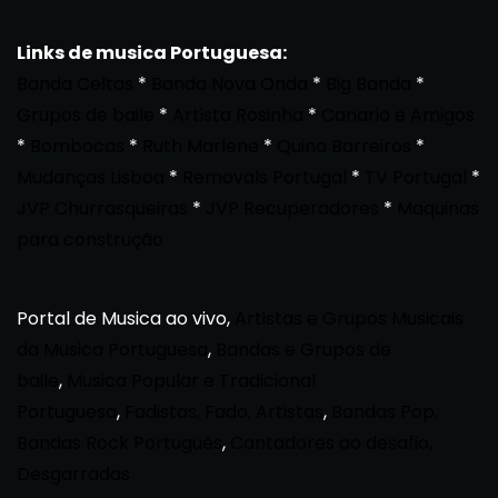
Links de musica Portuguesa:
Banda Celtas
*
Banda Nova Onda
*
Big Banda
*
Grupos de baile
*
Artista Rosinha
*
Canario e Amigos
*
Bombocas
*
Ruth Marlene
*
Quina Barreiros
*
Mudanças Lisboa
*
Removals Portugal
*
TV Portugal
*
JVP Churrasqueiras
*
JVP Recuperadores
*
Maquinas
para construção
Portal de Musica ao vivo,
Artistas e Grupos Musicais
da Musica Portuguesa
,
Bandas e Grupos de
baile
,
Musica Popular e Tradicional
Portuguesa
,
Fadistas, Fado, Artistas
,
Bandas Pop,
Bandas Rock Português
,
Cantadores ao desafio,
Desgarradas