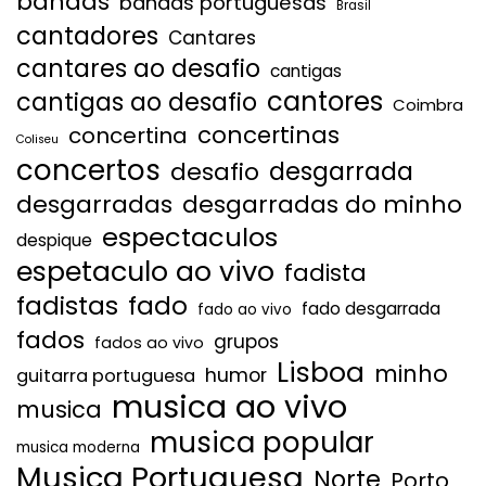
bandas
bandas portuguesas
Brasil
cantadores
Cantares
cantares ao desafio
cantigas
cantores
cantigas ao desafio
Coimbra
concertinas
concertina
Coliseu
concertos
desgarrada
desafio
desgarradas
desgarradas do minho
espectaculos
despique
espetaculo ao vivo
fadista
fadistas
fado
fado desgarrada
fado ao vivo
fados
grupos
fados ao vivo
Lisboa
minho
humor
guitarra portuguesa
musica ao vivo
musica
musica popular
musica moderna
Musica Portuguesa
Norte
Porto