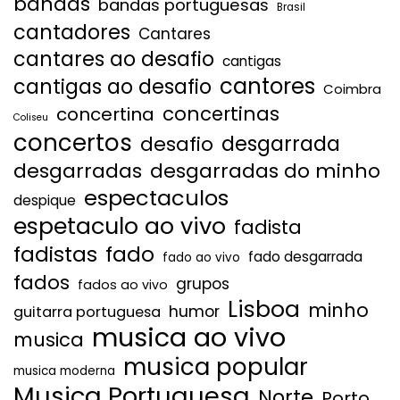
bandas
bandas portuguesas
Brasil
cantadores
Cantares
cantares ao desafio
cantigas
cantores
cantigas ao desafio
Coimbra
concertinas
concertina
Coliseu
concertos
desgarrada
desafio
desgarradas
desgarradas do minho
espectaculos
despique
espetaculo ao vivo
fadista
fadistas
fado
fado desgarrada
fado ao vivo
fados
grupos
fados ao vivo
Lisboa
minho
humor
guitarra portuguesa
musica ao vivo
musica
musica popular
musica moderna
Musica Portuguesa
Norte
Porto