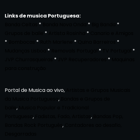
Links de musica Portuguesa:
Banda Celtas
*
Banda Nova Onda
*
Big Banda
*
Grupos de baile
*
Artista Rosinha
*
Canario e Amigos
*
Bombocas
*
Ruth Marlene
*
Quina Barreiros
*
Mudanças Lisboa
*
Removals Portugal
*
TV Portugal
*
JVP Churrasqueiras
*
JVP Recuperadores
*
Maquinas
para construção
Portal de Musica ao vivo,
Artistas e Grupos Musicais
da Musica Portuguesa
,
Bandas e Grupos de
baile
,
Musica Popular e Tradicional
Portuguesa
,
Fadistas, Fado, Artistas
,
Bandas Pop,
Bandas Rock Português
,
Cantadores ao desafio,
Desgarradas