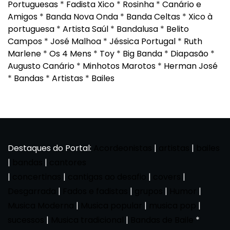
Portuguesas
*
Fadista Xico
*
Rosinha
*
Canário e
Amigos
*
Banda Nova Onda
*
Banda Celtas
*
Xico à
portuguesa
*
Artista Saúl
*
Bandalusa
*
Belito
Campos
*
José Malhoa
*
Jéssica Portugal
*
Ruth
Marlene
*
Os 4 Mens
*
Toy
*
Big Banda
*
Diapasão
*
Augusto Canário
*
Minhotos Marotos
*
Herman José
*
Bandas
*
Artistas
*
Bailes
Destaques do Portal:
Acordeonistas
|
artistas
|
bailes
|
bandas
|
cantores
|
concertinas
|
cantigas ao desafio
|
covers
|
Desgarrada
|
Fados e fadistas
|
grupos
|
Humor
|
Musica Moderna
|
Musica popular
|
musica pop
|
sucessos
|
Musica tradicional
|
Bandas de Baile
*