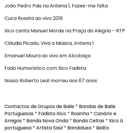
João Pedro Pais na Antena 1, Fazes-me falta
Cuca Roseta ao vivo 2019
Xico canta Manuel Morais na Praça da Alegria – RTP
Cláudia Picado, Viva a Música, Antena 1
Emanuel Moura ao vivo em Alcobaça
Fado Humoristico com Xico Fadista
Nosso Roberto Leal morreu aos 67 anos
Contactos de Grupos de Baile
*
Bandas de Baile
Portuguesas
*
Fadista Xico
*
Rosinha
*
Canário e
Amigos
*
Banda Nova Onda
*
Banda Celtas
*
Xico à
portuguesa
*
Artista Saúl
*
Bandalusa
*
Belito