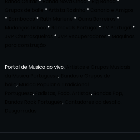
Banda Celtas
*
Banda Nova Onda
*
Big Banda
*
Grupos de baile
*
Artista Rosinha
*
Canario e Amigos
*
Bombocas
*
Ruth Marlene
*
Quina Barreiros
*
Mudanças Lisboa
*
Removals Portugal
*
TV Portugal
*
JVP Churrasqueiras
*
JVP Recuperadores
*
Maquinas
para construção
Portal de Musica ao vivo,
Artistas e Grupos Musicais
da Musica Portuguesa
,
Bandas e Grupos de
baile
,
Musica Popular e Tradicional
Portuguesa
,
Fadistas, Fado, Artistas
,
Bandas Pop,
Bandas Rock Português
,
Cantadores ao desafio,
Desgarradas