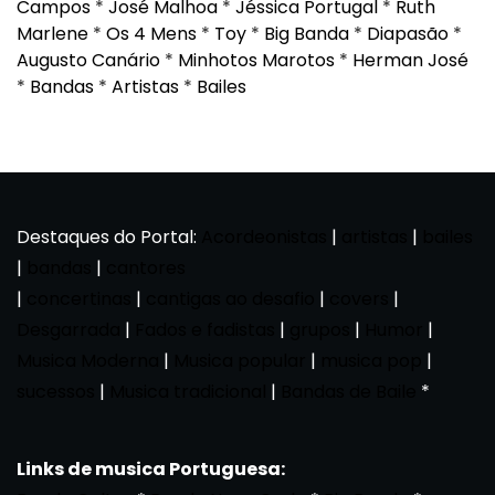
Campos
*
José Malhoa
*
Jéssica Portugal
*
Ruth
Marlene
*
Os 4 Mens
*
Toy
*
Big Banda
*
Diapasão
*
Augusto Canário
*
Minhotos Marotos
*
Herman José
*
Bandas
*
Artistas
*
Bailes
Destaques do Portal:
Acordeonistas
|
artistas
|
bailes
|
bandas
|
cantores
|
concertinas
|
cantigas ao desafio
|
covers
|
Desgarrada
|
Fados e fadistas
|
grupos
|
Humor
|
Musica Moderna
|
Musica popular
|
musica pop
|
sucessos
|
Musica tradicional
|
Bandas de Baile
*
Links de musica Portuguesa: