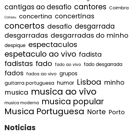
cantores
cantigas ao desafio
Coimbra
concertinas
concertina
Coliseu
concertos
desgarrada
desafio
desgarradas
desgarradas do minho
espectaculos
despique
espetaculo ao vivo
fadista
fadistas
fado
fado desgarrada
fado ao vivo
fados
grupos
fados ao vivo
Lisboa
minho
humor
guitarra portuguesa
musica ao vivo
musica
musica popular
musica moderna
Musica Portuguesa
Norte
Porto
Noticias