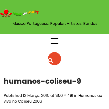
Skip
to
content
Musica Portuguesa, Popular, Artistas, Bandas
humanos-coliseu-9
Published 12 Março, 2015 at
856 × 491
in
Humanos ao
vivo no Coliseu 2006