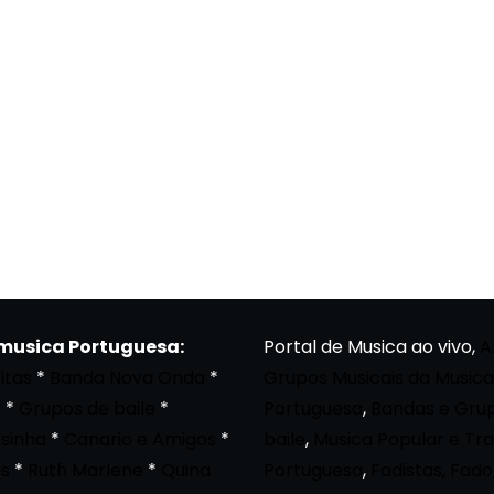
 musica Portuguesa:
Portal de Musica ao vivo,
A
ltas
*
Banda Nova Onda
*
Grupos Musicais da Musica
a
*
Grupos de baile
*
Portuguesa
,
Bandas e Gru
osinha
*
Canario e Amigos
*
baile
,
Musica Popular e Tra
s
*
Ruth Marlene
*
Quina
Portuguesa
,
Fadistas, Fado