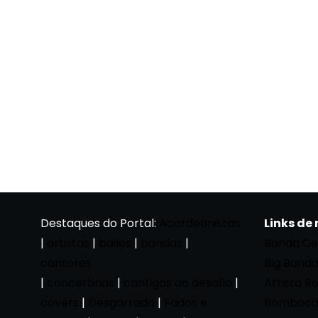
Destaques do Portal:
Acordeonistas
Links de
|
artistas
|
bailes
|
bandas
|
Banda Ce
cantores
Big Band
|
concertinas
|
cantigas ao desafio
|
Artista R
covers
|
Desgarrada
|
Fados e
Bomboca