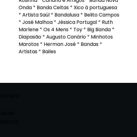
Rosinha
*
Canário e Amigos
*
Banda Nova
Onda
*
Banda Celtas
*
Xico à portuguesa
*
Artista Saúl
*
Bandalusa
*
Belito Campos
*
José Malhoa
*
Jéssica Portugal
*
Ruth
Marlene
*
Os 4 Mens
*
Toy
*
Big Banda
*
Diapasão
*
Augusto Canário
*
Minhotos
Marotos
*
Herman José
*
Bandas
*
Artistas
*
Bailes
rtistas e
pos de
dicional
,