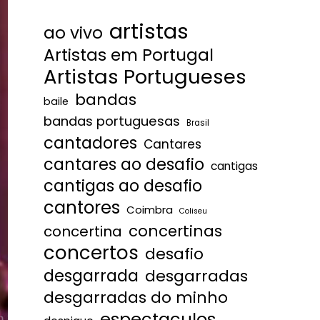
artistas
ao vivo
Artistas em Portugal
Artistas Portugueses
bandas
baile
bandas portuguesas
Brasil
cantadores
Cantares
cantares ao desafio
cantigas
cantigas ao desafio
cantores
Coimbra
Coliseu
concertinas
concertina
concertos
desafio
desgarrada
desgarradas
desgarradas do minho
espectaculos