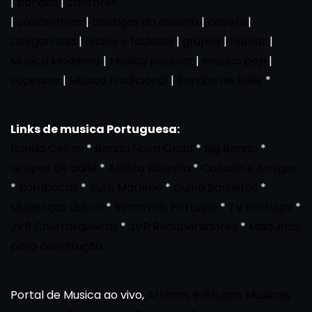
|
bandas
|
cantores
|
concertinas
|
cantigas ao desafio
|
covers
|
Desgarrada
|
Fados e fadistas
|
grupos
|
Humor
|
Musica Moderna
|
Musica popular
|
musica pop
|
sucessos
|
Musica tradicional
|
Bandas de Baile
*
Links de musica Portuguesa:
Banda Celtas
*
Banda Nova Onda
*
Big Banda
*
Grupos de baile
*
Artista Rosinha
*
Canario e Amigos
*
Bombocas
*
Ruth Marlene
*
Quina Barreiros
*
Mudanças Lisboa
*
Removals Portugal
*
TV Portugal
*
JVP Churrasqueiras
*
JVP Recuperadores
*
Maquinas
para construção
Portal de Musica ao vivo,
Artistas e Grupos Musicais