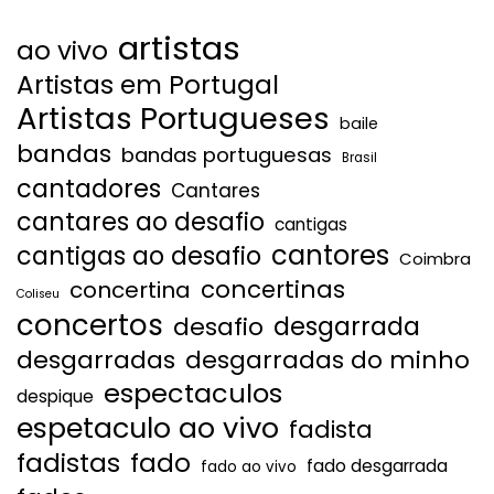
artistas
ao vivo
Artistas em Portugal
Artistas Portugueses
baile
bandas
bandas portuguesas
Brasil
cantadores
Cantares
cantares ao desafio
cantigas
cantores
cantigas ao desafio
Coimbra
concertinas
concertina
Coliseu
concertos
desgarrada
desafio
desgarradas
desgarradas do minho
espectaculos
despique
espetaculo ao vivo
fadista
fadistas
fado
fado desgarrada
fado ao vivo