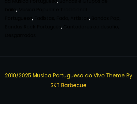
da Musica Portuguesa
,
Bandas e Grupos de
baile
,
Musica Popular e Tradicional
Portuguesa
,
Fadistas, Fado, Artistas
,
Bandas Pop,
Bandas Rock Português
,
Cantadores ao desafio,
Desgarradas
2010/2025 Musica Portuguesa ao Vivo Theme By
SKT Barbecue