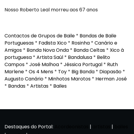
Nosso Roberto Leal morreu aos 67 anos
Contactos de Grupos de Baile
*
Bandas de Baile
Portuguesas
*
Fadista Xico
*
Rosinha
*
Canário e
Amigos
*
Banda Nova Onda
*
Banda Celtas
*
Xico à
portuguesa
*
Artista Saúl
*
Bandalusa
*
Belito
Campos
*
José Malhoa
*
Jéssica Portugal
*
Ruth
Marlene
*
Os 4 Mens
*
Toy
*
Big Banda
*
Diapasão
*
Augusto Canário
*
Minhotos Marotos
*
Herman José
*
Bandas
*
Artistas
*
Bailes
Destaques do Portal:
Acordeonistas
|
artistas
|
bailes