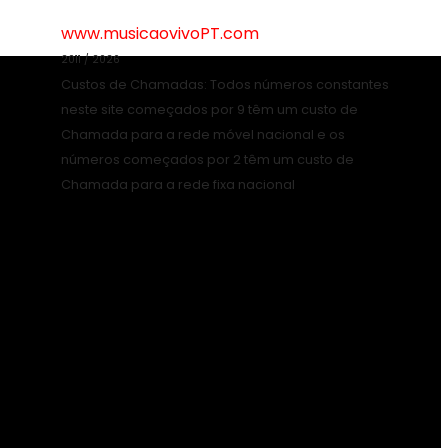
www.musicaovivoPT.com
2011 / 2026
Custos de Chamadas: Todos números constantes
neste site começados por 9 têm um custo de
Chamada para a rede móvel nacional e os
números começados por 2 têm um custo de
Chamada para a rede fixa nacional
artistas
ao vivo
Artistas em Portugal
Artistas Portugueses
bandas
baile
bandas portuguesas
Brasil
cantadores
Cantares
cantares ao desafio
cantigas