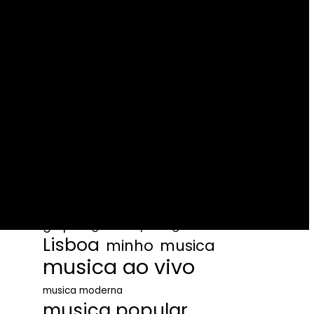
cantigas ao desafio
cantores
Coimbra
Coliseu
concertinas
concertina
concertos
desafio
desgarrada
desgarradas
desgarradas do minho
espectaculos
despique
espetaculo ao vivo
fadista
fadistas
fado
fado ao vivo
fados
fado desgarrada
fados ao vivo
humor
grupos
guitarra portuguesa
Lisboa
minho
musica
musica ao vivo
musica moderna
musica popular