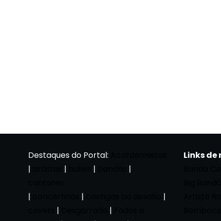
Destaques do Portal:
Acordeonistas
Links de
|
artistas
|
bailes
|
bandas
|
Banda Ce
cantores
Big Band
|
concertinas
|
cantigas ao desafio
|
Artista R
covers
|
Desgarrada
|
Fados e
Bomboca