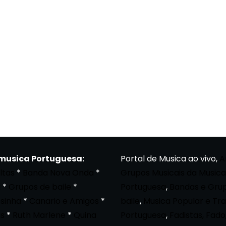
 musica Portuguesa:
Portal de Musica ao vivo,
A
ltas
*
Banda Nova Onda
*
Grupos Musicais da Musica
a
*
Grupos de baile
*
Portuguesa
,
Bandas e Gru
osinha
*
Canario e Amigos
*
baile
,
Musica Popular e Tra
s
*
Ruth Marlene
*
Quina
Portuguesa
,
Fadistas, Fado