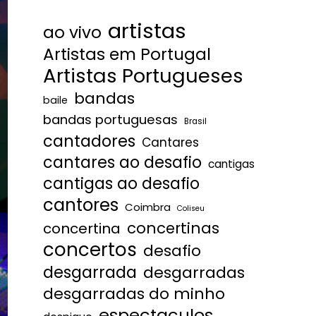
artistas
ao vivo
Artistas em Portugal
Artistas Portugueses
bandas
baile
bandas portuguesas
Brasil
cantadores
Cantares
cantares ao desafio
cantigas
cantigas ao desafio
cantores
Coimbra
Coliseu
concertinas
concertina
concertos
desafio
desgarrada
desgarradas
desgarradas do minho
espectaculos