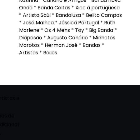
Rosinha
*
Canário e Amigos
*
Banda Nova
Onda
*
Banda Celtas
*
Xico à portuguesa
*
Artista Saúl
*
Bandalusa
*
Belito Campos
*
José Malhoa
*
Jéssica Portugal
*
Ruth
Marlene
*
Os 4 Mens
*
Toy
*
Big Banda
*
Diapasão
*
Augusto Canário
*
Minhotos
Marotos
*
Herman José
*
Bandas
*
Artistas
*
Bailes
rtistas e
pos de
dicional
,