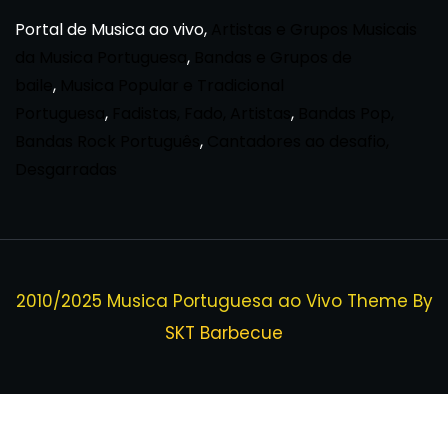
Portal de Musica ao vivo,
Artistas e Grupos Musicais
da Musica Portuguesa
,
Bandas e Grupos de
baile
,
Musica Popular e Tradicional
Portuguesa
,
Fadistas, Fado, Artistas
,
Bandas Pop,
Bandas Rock Português
,
Cantadores ao desafio,
Desgarradas
2010/2025 Musica Portuguesa ao Vivo Theme By
SKT Barbecue