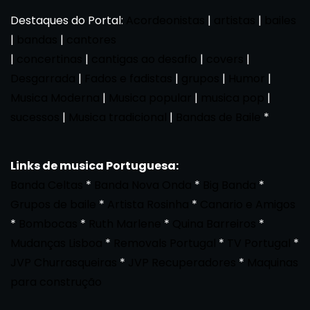
Destaques do Portal:
Acordeonistas
|
artistas
|
bailes
|
bandas
|
cantores
|
concertinas
|
cantigas ao desafio
|
covers
|
Desgarrada
|
Fados e fadistas
|
grupos
|
Humor
|
Musica Moderna
|
Musica popular
|
musica pop
|
sucessos
|
Musica tradicional
|
Bandas de Baile
*
Links de musica Portuguesa:
Banda Celtas
*
Banda Nova Onda
*
Big Banda
*
Grupos de baile
*
Artista Rosinha
*
Canario e Amigos
*
Bombocas
*
Ruth Marlene
*
Quina Barreiros
*
Mudanças Lisboa
*
Removals Portugal
*
TV Portugal
*
JVP Churrasqueiras
*
JVP Recuperadores
*
Maquinas
para construção