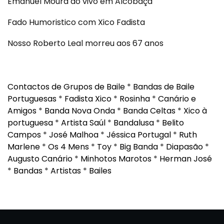
Emanuel Moura ao vivo em Alcobaça
Fado Humoristico com Xico Fadista
Nosso Roberto Leal morreu aos 67 anos
Contactos de Grupos de Baile
*
Bandas de Baile
Portuguesas
*
Fadista Xico
*
Rosinha
*
Canário e
Amigos
*
Banda Nova Onda
*
Banda Celtas
*
Xico à
portuguesa
*
Artista Saúl
*
Bandalusa
*
Belito
Campos
*
José Malhoa
*
Jéssica Portugal
*
Ruth
Marlene
*
Os 4 Mens
*
Toy
*
Big Banda
*
Diapasão
*
Augusto Canário
*
Minhotos Marotos
*
Herman José
*
Bandas
*
Artistas
*
Bailes