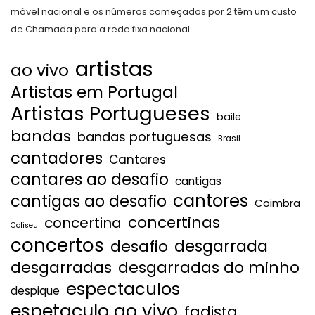
móvel nacional e os números começados por 2 têm um custo
de Chamada para a rede fixa nacional
artistas
ao vivo
Artistas em Portugal
Artistas Portugueses
baile
bandas
bandas portuguesas
Brasil
cantadores
Cantares
cantares ao desafio
cantigas
cantores
cantigas ao desafio
Coimbra
concertinas
concertina
Coliseu
concertos
desgarrada
desafio
desgarradas
desgarradas do minho
espectaculos
despique
espetaculo ao vivo
fadista