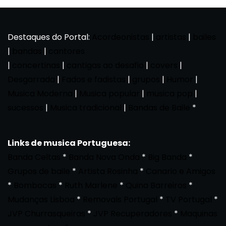
Destaques do Portal:
Acordeonistas
|
artistas
|
bailes
|
bandas
|
cantores
|
concertinas
|
cantigas ao desafio
|
covers
|
Desgarrada
|
Fados e fadistas
|
grupos
|
Humor
|
Musica Moderna
|
Musica popular
|
musica pop
|
sucessos
|
Musica tradicional
|
Bandas de Baile
*
Links de musica Portuguesa:
Banda Celtas
*
Banda Nova Onda
*
Big Banda
*
Grupos de baile
*
Artista Rosinha
*
Canario e Amigos
*
Bombocas
*
Ruth Marlene
*
Quina Barreiros
*
Mudanças Lisboa
*
Removals Portugal
*
TV Portugal
*
JVP Churrasqueiras
*
JVP Recuperadores
*
Maquinas