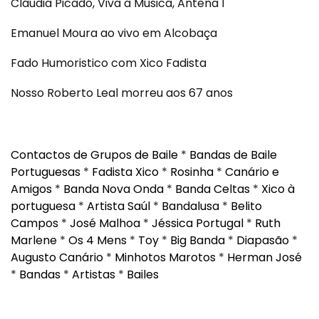
Cláudia Picado, Viva a Música, Antena 1
Emanuel Moura ao vivo em Alcobaça
Fado Humoristico com Xico Fadista
Nosso Roberto Leal morreu aos 67 anos
Contactos de Grupos de Baile
*
Bandas de Baile
Portuguesas
*
Fadista Xico
*
Rosinha
*
Canário e
Amigos
*
Banda Nova Onda
*
Banda Celtas
*
Xico à
portuguesa
*
Artista Saúl
*
Bandalusa
*
Belito
Campos
*
José Malhoa
*
Jéssica Portugal
*
Ruth
Marlene
*
Os 4 Mens
*
Toy
*
Big Banda
*
Diapasão
*
Augusto Canário
*
Minhotos Marotos
*
Herman José
*
Bandas
*
Artistas
*
Bailes