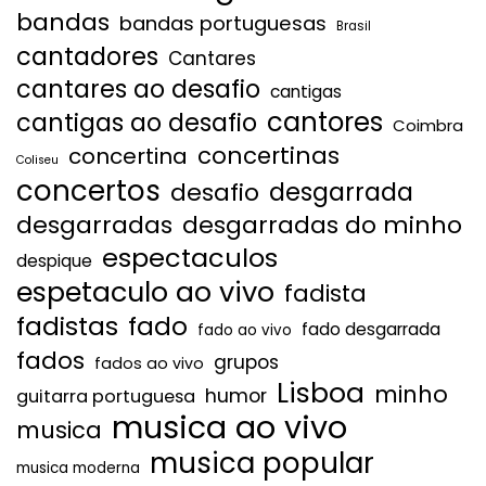
bandas
bandas portuguesas
Brasil
cantadores
Cantares
cantares ao desafio
cantigas
cantores
cantigas ao desafio
Coimbra
concertinas
concertina
Coliseu
concertos
desgarrada
desafio
desgarradas
desgarradas do minho
espectaculos
despique
espetaculo ao vivo
fadista
fadistas
fado
fado desgarrada
fado ao vivo
fados
grupos
fados ao vivo
Lisboa
minho
humor
guitarra portuguesa
musica ao vivo
musica
musica popular
musica moderna