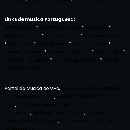
Links de musica Portuguesa:
Banda Celtas
*
Banda Nova Onda
*
Big Banda
*
Grupos de baile
*
Artista Rosinha
*
Canario e Amigos
*
Bombocas
*
Ruth Marlene
*
Quina Barreiros
*
Mudanças Lisboa
*
Removals Portugal
*
TV Portugal
*
JVP Churrasqueiras
*
JVP Recuperadores
*
Maquinas
para construção
Portal de Musica ao vivo,
Artistas e Grupos Musicais
da Musica Portuguesa
,
Bandas e Grupos de
baile
,
Musica Popular e Tradicional
Portuguesa
,
Fadistas, Fado, Artistas
,
Bandas Pop,
Bandas Rock Português
,
Cantadores ao desafio,
Desgarradas