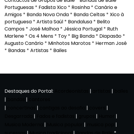
Contactos de Grupos de Baile
*
Bandas de Baile
Portuguesas
*
Fadista Xico
*
Rosinha
*
Canário e
Amigos
*
Banda Nova Onda
*
Banda Celtas
*
Xico à
portuguesa
*
Artista Saúl
*
Bandalusa
*
Belito
Campos
*
José Malhoa
*
Jéssica Portugal
*
Ruth
Marlene
*
Os 4 Mens
*
Toy
*
Big Banda
*
Diapasão
*
Augusto Canário
*
Minhotos Marotos
*
Herman José
*
Bandas
*
Artistas
*
Bailes
Destaques do Portal:
Acordeonistas
|
artistas
|
bailes
|
bandas
|
cantores
|
concertinas
|
cantigas ao desafio
|
covers
|
Desgarrada
|
Fados e fadistas
|
grupos
|
Humor
|
Musica Moderna
|
Musica popular
|
musica pop
|
sucessos
|
Musica tradicional
|
Bandas de Baile
*