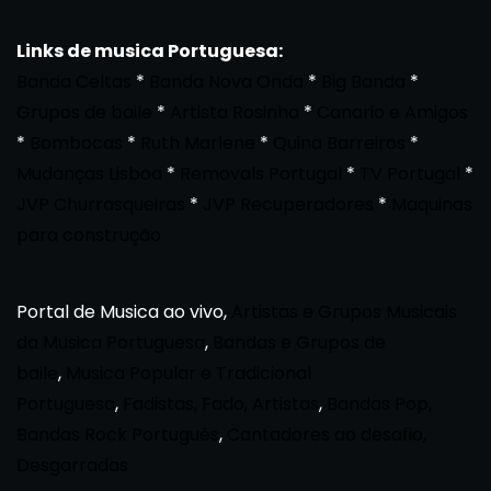
Links de musica Portuguesa:
Banda Celtas
*
Banda Nova Onda
*
Big Banda
*
Grupos de baile
*
Artista Rosinha
*
Canario e Amigos
*
Bombocas
*
Ruth Marlene
*
Quina Barreiros
*
Mudanças Lisboa
*
Removals Portugal
*
TV Portugal
*
JVP Churrasqueiras
*
JVP Recuperadores
*
Maquinas
para construção
Portal de Musica ao vivo,
Artistas e Grupos Musicais
da Musica Portuguesa
,
Bandas e Grupos de
baile
,
Musica Popular e Tradicional
Portuguesa
,
Fadistas, Fado, Artistas
,
Bandas Pop,
Bandas Rock Português
,
Cantadores ao desafio,
Desgarradas