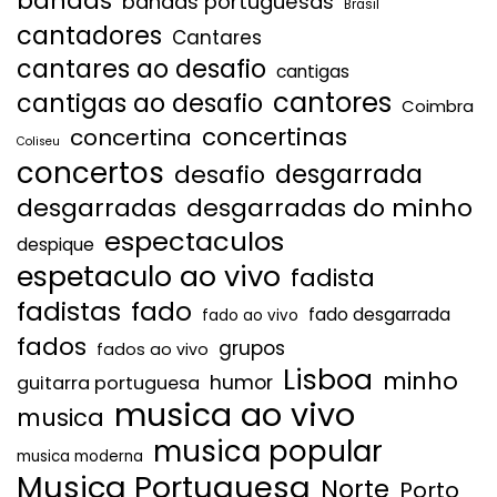
bandas
bandas portuguesas
Brasil
cantadores
Cantares
cantares ao desafio
cantigas
cantores
cantigas ao desafio
Coimbra
concertinas
concertina
Coliseu
concertos
desgarrada
desafio
desgarradas
desgarradas do minho
espectaculos
despique
espetaculo ao vivo
fadista
fadistas
fado
fado desgarrada
fado ao vivo
fados
grupos
fados ao vivo
Lisboa
minho
humor
guitarra portuguesa
musica ao vivo
musica
musica popular
musica moderna
Musica Portuguesa
Norte
Porto