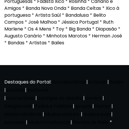
Portuguesas
*
Fadista Xico
*
Rosinha
*
Canário e
Amigos
*
Banda Nova Onda
*
Banda Celtas
*
Xico à
portuguesa
*
Artista Saúl
*
Bandalusa
*
Belito
Campos
*
José Malhoa
*
Jéssica Portugal
*
Ruth
Marlene
*
Os 4 Mens
*
Toy
*
Big Banda
*
Diapasão
*
Augusto Canário
*
Minhotos Marotos
*
Herman José
*
Bandas
*
Artistas
*
Bailes
Destaques do Portal:
Acordeonistas
|
artistas
|
bailes
|
bandas
|
cantores
|
concertinas
|
cantigas ao desafio
|
covers
|
Desgarrada
|
Fados e fadistas
|
grupos
|
Humor
|
Musica Moderna
|
Musica popular
|
musica pop
|
sucessos
|
Musica tradicional
|
Bandas de Baile
*