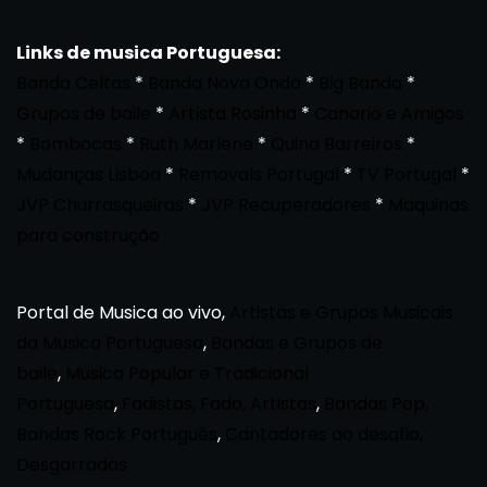
Links de musica Portuguesa:
Banda Celtas
*
Banda Nova Onda
*
Big Banda
*
Grupos de baile
*
Artista Rosinha
*
Canario e Amigos
*
Bombocas
*
Ruth Marlene
*
Quina Barreiros
*
Mudanças Lisboa
*
Removals Portugal
*
TV Portugal
*
JVP Churrasqueiras
*
JVP Recuperadores
*
Maquinas
para construção
Portal de Musica ao vivo,
Artistas e Grupos Musicais
da Musica Portuguesa
,
Bandas e Grupos de
baile
,
Musica Popular e Tradicional
Portuguesa
,
Fadistas, Fado, Artistas
,
Bandas Pop,
Bandas Rock Português
,
Cantadores ao desafio,
Desgarradas