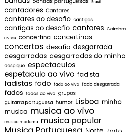
bandas
bandas portuguesas
Brasil
cantadores
Cantares
cantares ao desafio
cantigas
cantores
cantigas ao desafio
Coimbra
concertinas
concertina
Coliseu
concertos
desgarrada
desafio
desgarradas
desgarradas do minho
espectaculos
despique
espetaculo ao vivo
fadista
fadistas
fado
fado desgarrada
fado ao vivo
fados
grupos
fados ao vivo
Lisboa
minho
humor
guitarra portuguesa
musica ao vivo
musica
musica popular
musica moderna
Musica Portuguesa
Norte
Porto