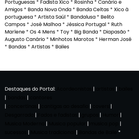
Portuguesas
*
Fadista Xico
*
Rosinha
*
Canário e
Amigos
*
Banda Nova Onda
*
Banda Celtas
*
Xico à
portuguesa
*
Artista Saúl
*
Bandalusa
*
Belito
Campos
*
José Malhoa
*
Jéssica Portugal
*
Ruth
Marlene
*
Os 4 Mens
*
Toy
*
Big Banda
*
Diapasão
*
Augusto Canário
*
Minhotos Marotos
*
Herman José
*
Bandas
*
Artistas
*
Bailes
Destaques do Portal:
Acordeonistas
|
artistas
|
bailes
|
bandas
|
cantores
|
concertinas
|
cantigas ao desafio
|
covers
|
Desgarrada
|
Fados e fadistas
|
grupos
|
Humor
|
Musica Moderna
|
Musica popular
|
musica pop
|
sucessos
|
Musica tradicional
|
Bandas de Baile
*