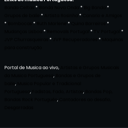
Banda Celtas
*
Banda Nova Onda
*
Big Banda
*
Grupos de baile
*
Artista Rosinha
*
Canario e Amigos
*
Bombocas
*
Ruth Marlene
*
Quina Barreiros
*
Mudanças Lisboa
*
Removals Portugal
*
TV Portugal
*
JVP Churrasqueiras
*
JVP Recuperadores
*
Maquinas
para construção
Portal de Musica ao vivo,
Artistas e Grupos Musicais
da Musica Portuguesa
,
Bandas e Grupos de
baile
,
Musica Popular e Tradicional
Portuguesa
,
Fadistas, Fado, Artistas
,
Bandas Pop,
Bandas Rock Português
,
Cantadores ao desafio,
Desgarradas