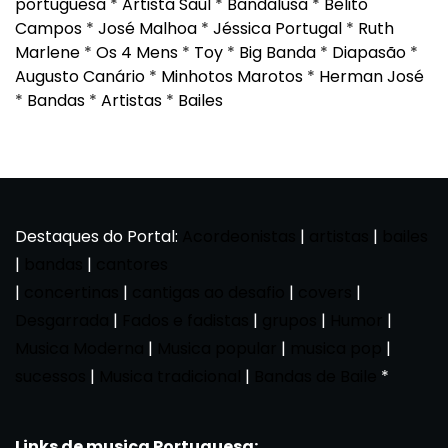
portuguesa
*
Artista Saúl
*
Bandalusa
*
Belito
Campos
*
José Malhoa
*
Jéssica Portugal
*
Ruth
Marlene
*
Os 4 Mens
*
Toy
*
Big Banda
*
Diapasão
*
Augusto Canário
*
Minhotos Marotos
*
Herman José
*
Bandas
*
Artistas
*
Bailes
Destaques do Portal:
Acordeonistas
|
artistas
|
bailes
|
bandas
|
cantores
|
concertinas
|
cantigas ao desafio
|
covers
|
Desgarrada
|
Fados e fadistas
|
grupos
|
Humor
|
Musica Moderna
|
Musica popular
|
musica pop
|
sucessos
|
Musica tradicional
|
Bandas de Baile
*
Links de musica Portuguesa: