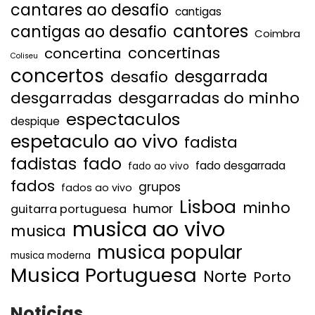
cantares ao desafio
cantigas
cantores
cantigas ao desafio
Coimbra
concertinas
concertina
Coliseu
concertos
desgarrada
desafio
desgarradas
desgarradas do minho
espectaculos
despique
espetaculo ao vivo
fadista
fadistas
fado
fado desgarrada
fado ao vivo
fados
grupos
fados ao vivo
Lisboa
minho
humor
guitarra portuguesa
musica ao vivo
musica
musica popular
musica moderna
Musica Portuguesa
Norte
Porto
Noticias